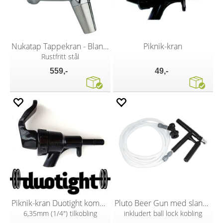
Nukatap Tappekran - Blankpolert
Piknik-kran
Rustfritt stål
559,-
49,-
Piknik-kran Duotight kompatibel
Pluto Beer Gun med slangesett
6,35mm (1/4") tilkobling
inkludert ball lock kobling