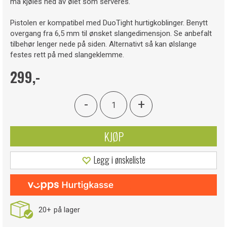
må kjøles ned av ølet som serveres.
Pistolen er kompatibel med DuoTight hurtigkoblinger. Benytt
overgang fra 6,5 mm til ønsket slangedimensjon. Se anbefalt
tilbehør lenger nede på siden. Alternativt så kan ølslange
festes rett på med slangeklemme.
299,-
-
+
KJØP
Legg i ønskeliste
20+
på lager