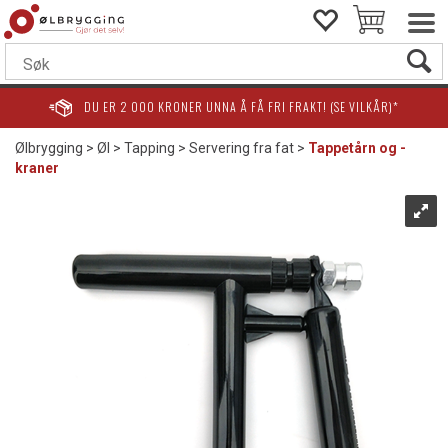
DU ER
2 000
KRONER UNNA Å FÅ FRI FRAKT! (SE VILKÅR)*
Ølbrygging
>
Øl
>
Tapping
>
Servering fra fat
>
Tappetårn og -
kraner