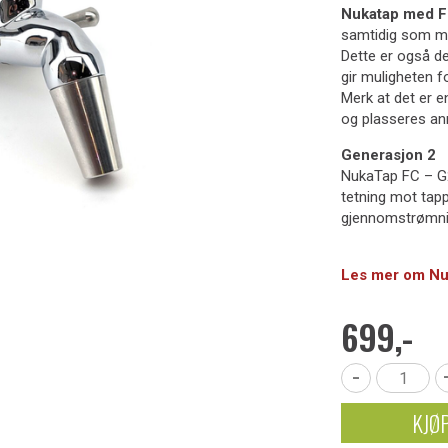
Nukatap med F
samtidig som ma
Dette er også d
gir muligheten f
Merk at det er e
og plasseres an
Generasjon 2
NukaTap FC – G2
tetning mot tapp
gjennomstrømni
Les mer om Nuk
699,-
-
KJØ