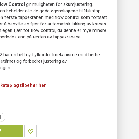
low Control
gir muligheten for skumjustering,
n beholder alle de gode egenskapene til Nukatap.
en første tappekranen med flow control som fortsatt
or å benytte en fjær for automatisk lukking av kranen.
n egen fjær for flow control, da denne er mye mindre
nerledes enn på resten av tappekranene.
 har en helt ny flytkontrollmekanisme med bedre
etårnet og forbedret justering av
ngen.
atap og tilbehør her
+
P