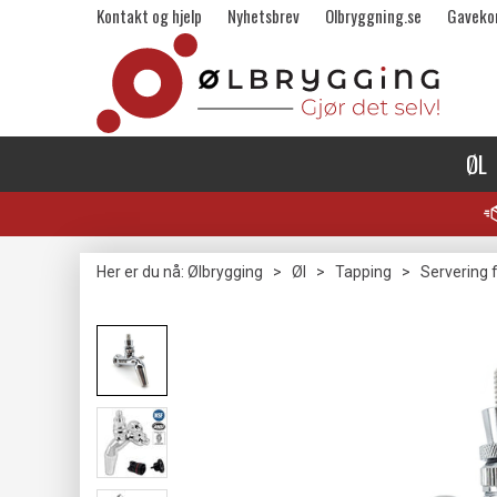
Kontakt og hjelp
Nyhetsbrev
Olbryggning.se
Gaveko
ØL
Her er du nå:
Ølbrygging
>
Øl
>
Tapping
>
Servering f