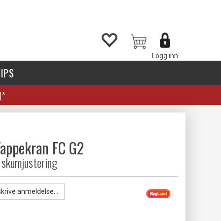
Logg inn
IPS
)*
Tappekran FC G2
 skumjustering
skrive anmeldelse...