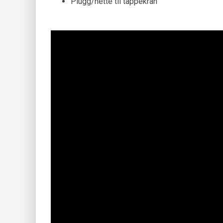
Plugg/hette til tappekran