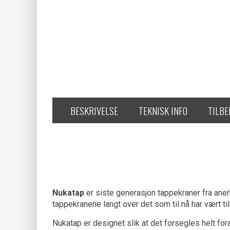
BESKRIVELSE
TEKNISK INFO
TILB
Nukatap
er siste generasjon tappekraner fra anerk
tappekranene langt over det som til nå har vært t
Nukatap er designet slik at det forsegles helt fora