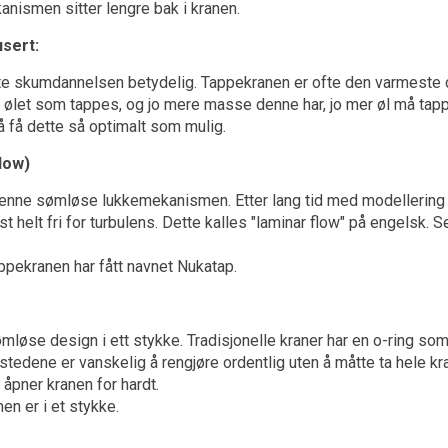
kanismen sitter lengre bak i kranen.
sert:
te skumdannelsen betydelig. Tappekranen er ofte den varmeste 
v ølet som tappes, og jo mere masse denne har, jo mer øl må tappe
 å få dette så optimalt som mulig.
low)
v denne sømløse lukkemekanismen. Etter lang tid med modelleri
helt fri for turbulens. Dette kalles "laminar flow" på engelsk. S
ppekranen har fått navnet Nukatap.
øse design i ett stykke. Tradisjonelle kraner har en o-ring som 
stedene er vanskelig å rengjøre ordentlig uten å måtte ta hele kra
 åpner kranen for hardt.
en er i et stykke.