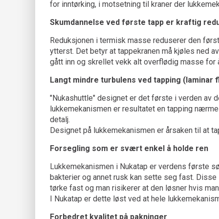
for inntørking, i motsetning til kraner der lukkeme
Skumdannelse ved første tapp er kraftig redu
Reduksjonen i termisk masse reduserer den førs
ytterst. Det betyr at tappekranen må kjøles ned a
gått inn og skrellet vekk alt overflødig masse for
Langt mindre turbulens ved tapping (laminar f
"Nukashuttle" designet er det første i verden a
lukkemekanismen er resultatet en tapping nærmest 
detalj.
Designet på lukkemekanismen er årsaken til at ta
Forsegling som er svært enkel å holde ren
Lukkemekanismen i Nukatap er verdens første søml
bakterier og annet rusk kan sette seg fast. Disse 
tørke fast og man risikerer at den løsner hvis man
I Nukatap er dette løst ved at hele lukkemekanism
Forbedret kvalitet på pakninger