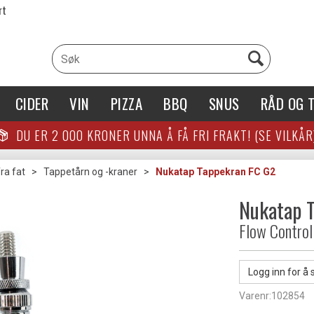
rt
CIDER
VIN
PIZZA
BBQ
SNUS
RÅD OG T
DU ER
2 000
KRONER UNNA Å FÅ FRI FRAKT! (SE VILKÅR
ra fat
>
Tappetårn og -kraner
>
Nukatap Tappekran FC G2
Nukatap 
Flow Control
Logg inn for å 
Varenr:
102854