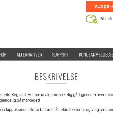
20+
på 
EHØR
ALTERNATIVER
SUPPORT
KUNDEANMELDELS
BESKRIVELSE
jente Kegland. Her har utviklerne virkelig gått gjennom hver mins
ilgjengelig på markedet!
n i tappekranen. Dette bidrar til å holde bakterier og villgjær ute