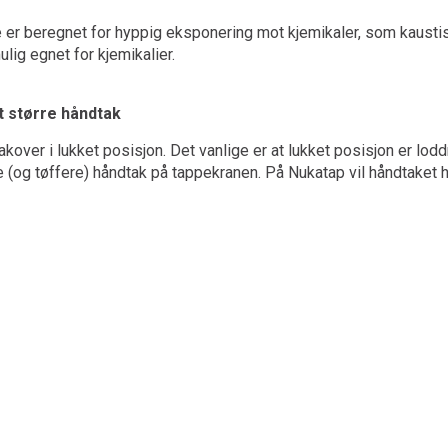
er beregnet for hyppig eksponering mot kjemikaler, som kaustiske 
lig egnet for kjemikalier.
t større håndtak
over i lukket posisjon. Det vanlige er at lukket posisjon er lod
og tøffere) håndtak på tappekranen. På Nukatap vil håndtaket hell