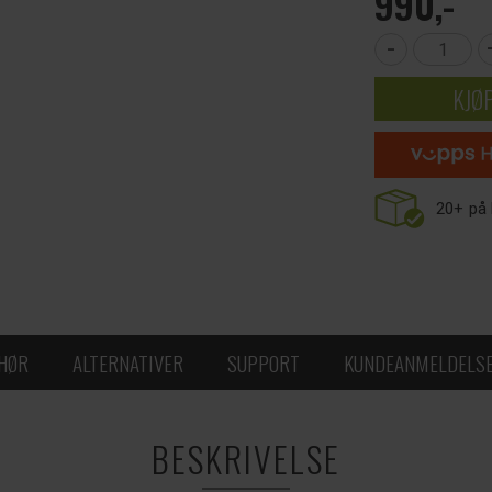
990,-
-
KJØ
20+
på 
EHØR
ALTERNATIVER
SUPPORT
KUNDEANMELDELS
BESKRIVELSE