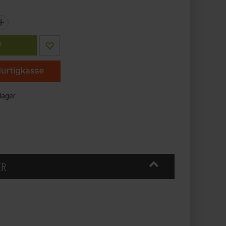
+
P
lager
ER