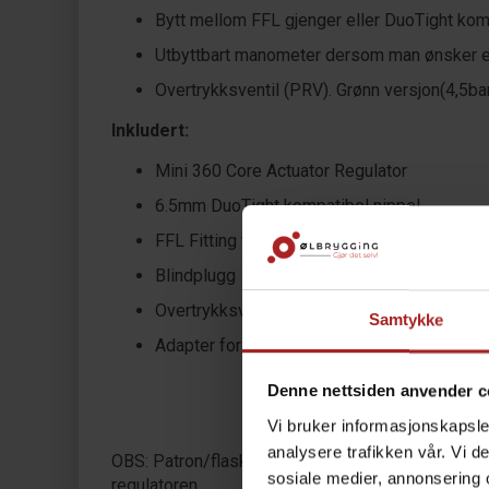
Bytt mellom FFL gjenger eller DuoTight kom
Utbyttbart manometer dersom man ønsker en
Overtrykksventil (PRV). Grønn versjon(4,5bar
Inkludert:
Mini 360 Core Actuator Regulator
6.5mm DuoTight kompatibel nippel
FFL Fitting for MFL gjenger (ball locks)
Blindplugg
Overtrykksventil 4,5bar (65psi)
Samtykke
Adapter for 16g CO2 patroner (adapter for 74
Denne nettsiden anvender c
Vi bruker informasjonskapsler
analysere trafikken vår. Vi 
OBS: Patron/flaske må ikke strammes for hardt. D
sosiale medier, annonsering 
regulatoren.