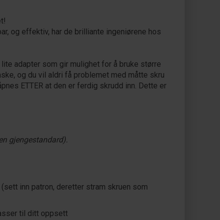
t!
, og effektiv, har de brilliante ingeniørene hos
lite adapter som gir mulighet for å bruke større
laske, og du vil aldri få problemet med måtte skru
 åpnes ETTER at den er ferdig skrudd inn. Dette er
nen gjengestandard).
 (sett inn patron, deretter stram skruen som
sser til ditt oppsett