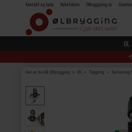
Kontakt og hjelp
Nyhetsbrev
Olbryggning.se
Gaveko
ØL
Her er du nå:
Ølbrygging
>
Øl
>
Tapping
>
Servering f