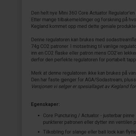
Den helt nye Mini 360 Core Actuator Regulator'en
Etter mange tilbakemeldinger og forskning på hvor
Kegland kommet opp med dette geniale produkte
Denne regulatoren kan brukes med sodastreamflaske
74g CO2 patroner. I motsetning til vanlige regulat
inn en CO2 flaske eller patron mens CO2'en lekker 
derfor den perfekte regulatoren for portabelt tapp
Merk at denne regulatoren ikke kan brukes på van
Den har faste gjenger for AGA/Sodastream, pluss 
Versjonen vi selger er spesiallaget av Kegland f
Egenskaper:
Core Puncturing / Actuator - justerbar pinne
punkterer patronen eller dytter inn ventilen 
Tilkobling for slange eller ball lock kan flyt