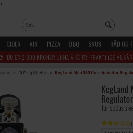
rt
CIDER
VIN
PIZZA
BBQ
SNUS
RÅD OG T
DU ER
2 000
KRONER UNNA Å FÅ FRI FRAKT! (SE VILKÅR
ra fat
>
CO2 og tilbehør
>
KegLand Mini 360 Core Actuator Regula
KegLand 
Regulator
for sodastre
(