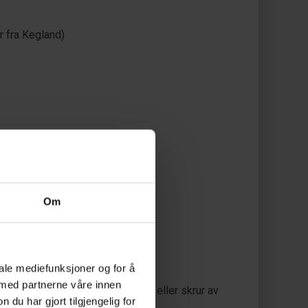
 fra Kegland)
Om
iale mediefunksjoner og for å
 med partnerne våre innen
n skiftenøkkel mens man fester eller skrur av
u har gjort tilgjengelig for