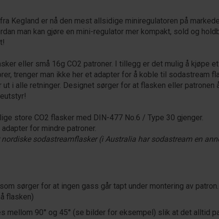
 fra Kegland er nå den mest allsidige miniregulatoren på markede
dan man kan gjøre en mini-regulator mer kompakt, sold og holdbar
t!
r eller små 16g CO2 patroner. I tillegg er det mulig å kjøpe et 
orer, trenger man ikke her et adapter for å koble til sodastream f
ut i alle retninger. Designet sørger for at flasken eller patronen
eutstyr!
lige store CO2 flasker med DIN-477 No.6 / Type 30 gjenger.
adapter for mindre patroner.
or nordiske sodastreamflasker (i Australia har sodastream en an
 som sørger for at ingen gass går tapt under montering av patron.
på flasken)
tes mellom 90° og 45° (se bilder for eksempel) slik at det alltid pa