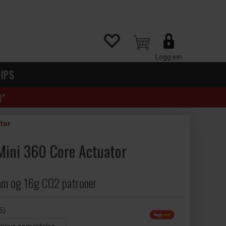
Logg inn
IPS
)*
tor
Mini 360 Core Actuator
am og 16g CO2 patroner
5)