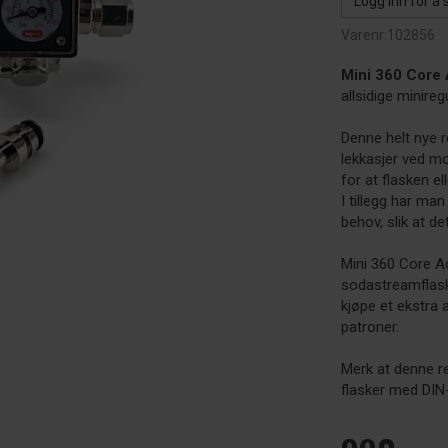
Logg inn for å 
Varenr:
102856
Mini 360 Core 
allsidige minire
Denne helt nye r
lekkasjer ved mo
for at flasken e
I tillegg har man 
behov, slik at det
Mini 360 Core A
sodastreamflaske
kjøpe et ekstra 
patroner.
Merk at denne r
flasker med DIN