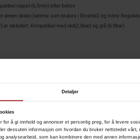
patibel nippel (6,5mm) etter behov
 annen skala (samme som brukes i Blowtie2 og Inline Regulator
) er inkludert. Kompatibel med rød(2,5bar) og grå (6.9bar).
Detaljer
g CO2 patron kan bestilles i tillegg)
ookies
 for å gi innhold og annonser et personlig preg, for å levere sos
deler dessuten informasjon om hvordan du bruker nettstedet vårt,
et anbefales at hodet på sodastreamflasken holdes stille med e
og analysearbeid, som kan kombinere den med annen informasjon d