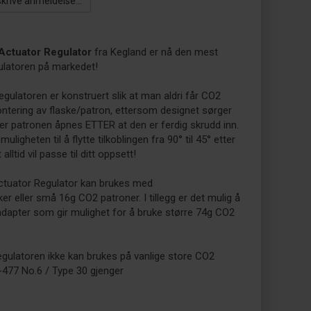
skrive anmeldelse...
Actuator Regulator
fra Kegland er nå den mest
gulatoren på markedet!
egulatoren er konstruert slik at man aldri får CO2
ntering av flaske/patron, ettersom designet sørger
ller patronen åpnes ETTER at den er ferdig skrudd inn.
muligheten til å flytte tilkoblingen fra 90° til 45° etter
 alltid vil passe til ditt oppsett!
ctuator Regulator kan brukes med
r eller små 16g CO2 patroner. I tillegg er det mulig å
adapter som gir mulighet for å bruke større 74g CO2
egulatoren ikke kan brukes på vanlige store CO2
-477 No.6 / Type 30 gjenger