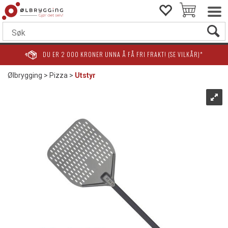
DU ER
2 000
KRONER UNNA Å FÅ FRI FRAKT! (SE VILKÅR)*
Ølbrygging
>
Pizza
>
Utstyr