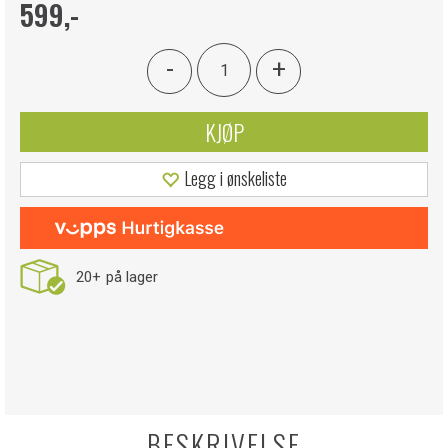
599,-
-
+
KJØP
Legg i ønskeliste
20+
på lager
BESKRIVELSE