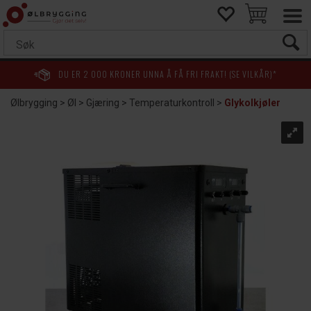
DU ER
2 000
KRONER UNNA Å FÅ FRI FRAKT! (SE VILKÅR)*
Ølbrygging
>
Øl
>
Gjæring
>
Temperaturkontroll
>
Glykolkjøler