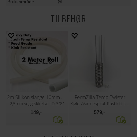
Bruksområde
Øl
TILBEHØR
2m Silikon slange 10mm x 15mm
FermZilla Temp Twister
2,5mm veggtykkelse. ID 3/8"
Kjøle-/Varmespiral. Rustfritt stål
149,-
579,-