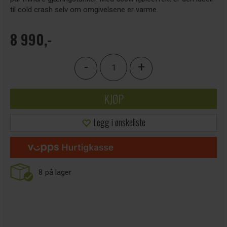
til cold crash selv om omgivelsene er varme.
8 990,-
-
+
KJØP
Legg i ønskeliste
8
på lager