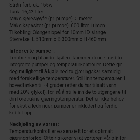
Strømforbruk: 155w
Tank: 16,42 liter
Maks kjølesløyfe (pr. pumpe): 5 meter
Maks kapasitet (pr. pumpe): 600 liter i timen
Tilkobling: Slangenippel for 10mm ID slange
Størrelse: L 510mm x B 300mm x H 460 mm
Integrerte pumper:
I motsetning til andre kjølere kommer denne med to
integrerte pumper og temperaturkontroller. Dette gir
deg mulighet til å kjøle ned to gjæringskar samtidig
med forskjellige temperaturer. Still inn temperaturen i
hovedtanken til -4 grader (etter du har tilsatt vann
med 20% glykol), for så å stille inn de to utgangene til
din foretrukne gjæringstemperatur. Det er ikke behov
for ekstra ledninger, pumper er inkludert og ferdig
koblet opp.
Nedkjøling av vørter:
Temperaturkontroll er essensielt for et optimalt
gjæringsforløp. Ofte risikerer vi at vørteren vår blir for