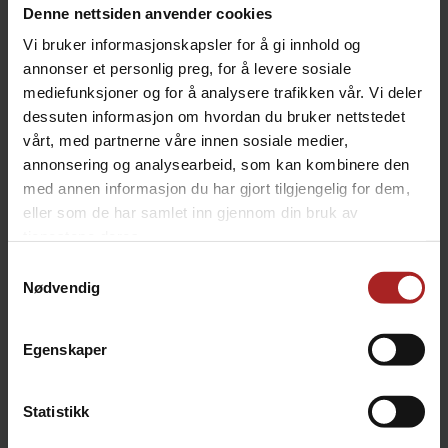
Denne nettsiden anvender cookies
Installasjon
Vi bruker informasjonskapsler for å gi innhold og
Kjøleren skal ha 10cm klaring til alle lufteventiler. Tørk
annonser et personlig preg, for å levere sosiale
den regelmessig for støv. En blanding med 20% glykol
mediefunksjoner og for å analysere trafikken vår. Vi deler
gir et frysepunkt på ned til -8°C grader.
dessuten informasjon om hvordan du bruker nettstedet
Bruk av glykol
vårt, med partnerne våre innen sosiale medier,
Polypropylene glykol vil degraderes over tid, derfor må
annonsering og analysearbeid, som kan kombinere den
man bytte ut glykolblandingen minst en gang i året. Bruk
med annen informasjon du har gjort tilgjengelig for dem,
av gammel blanding kan skade pumpene og vil være
eller som de har samlet inn gjennom din bruk av
brudd på garantien. Anbefalt blanding er 20-30% glykol.
tjenestene deres.
Samtykkevalg
Nødvendig
Egenskaper
Statistikk