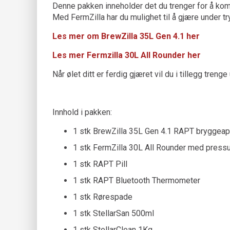
Denne pakken inneholder det du trenger for å kom
Med FermZilla har du mulighet til å gjære under 
Les mer om BrewZilla 35L Gen 4.1 her
Les mer Fermzilla 30L All Rounder her
Når ølet ditt er ferdig gjæret vil du i tillegg treng
Innhold i pakken:
1 stk BrewZilla 35L Gen 4.1 RAPT bryggeap
1 stk FermZilla 30L All Rounder med pressu
1 stk RAPT Pill
1 stk RAPT Bluetooth Thermometer
1 stk Rørespade
1 stk StellarSan 500ml
1 stk StellarClean 1Kg