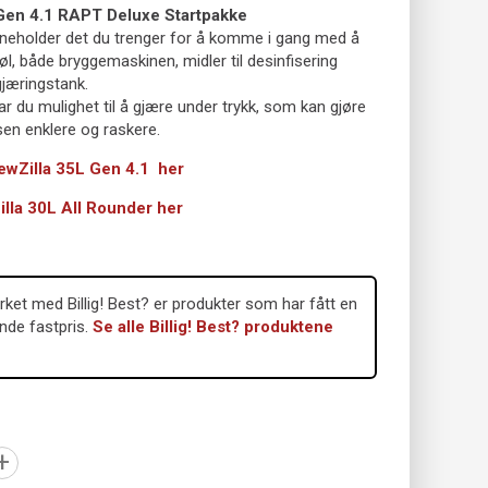
Gen 4.1 RAPT Deluxe Startpakke
neholder det du trenger for å komme i gang med å
 øl, både bryggemaskinen, midler til desinfisering
gjæringstank.
r du mulighet til å gjære under trykk, som kan gjøre
en enklere og raskere.
ewZilla 35L Gen 4.1 her
lla 30L All Rounder her
ket med Billig! Best? er produkter som har fått en
ende fastpris.
Se alle Billig! Best? produktene
+