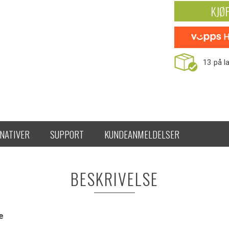
KJØ
13
på l
NATIVER
SUPPORT
KUNDEANMELDELSER
BESKRIVELSE
e