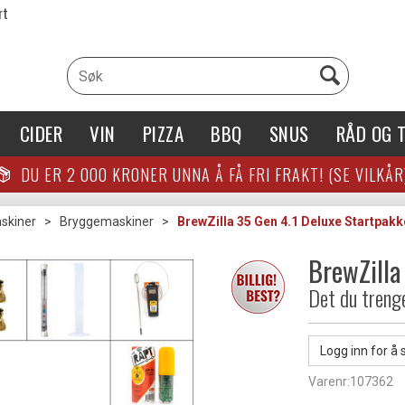
rt
CIDER
VIN
PIZZA
BBQ
SNUS
RÅD OG T
DU ER
2 000
KRONER UNNA Å FÅ FRI FRAKT! (SE VILKÅR
skiner
>
Bryggemaskiner
>
BrewZilla 35 Gen 4.1 Deluxe Startpakk
BrewZilla
Det du treng
Logg inn for å 
Varenr:
107362