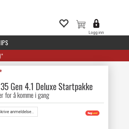
Logg inn
IPS
)*
e
 35 Gen 4.1 Deluxe Startpakke
er for å komme i gang
skrive anmeldelse...