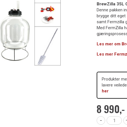
BrewZilla 35L 
Denne pakken in
brygge ditt eget
samt Fermzilla 
Med FermZilla ha
gjæringsprosess
Les mer om Br
Les mer Fermzi
Produkter mer
lavere veiled
her
8 990,-
-