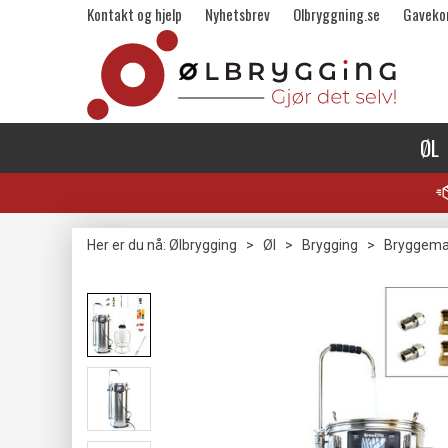
Kontakt og hjelp
Nyhetsbrev
Olbryggning.se
Gaveko
ØL
Her er du nå:
Ølbrygging
>
Øl
>
Brygging
>
Bryggema