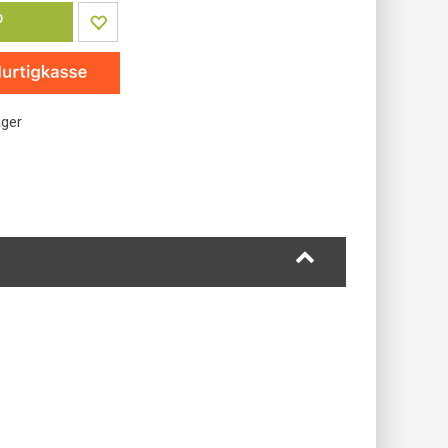
P
ager