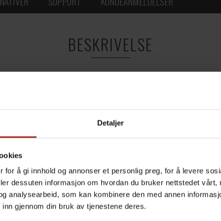
NATIVER
SUPPORT
KUNDEANMELDELSER
BESKRIVELSE
 Chamber/Fridge. Monteres over vannoppsamleren i bunnen av en
 Chamber/Fridge.
TEKNISK INFO
Detaljer
ookies
 for å gi innhold og annonser et personlig preg, for å levere sos
Cider
Vin
deler dessuten informasjon om hvordan du bruker nettstedet vårt,
Øl
og analysearbeid, som kan kombinere den med annen informasjon d
 inn gjennom din bruk av tjenestene deres.
RAPT