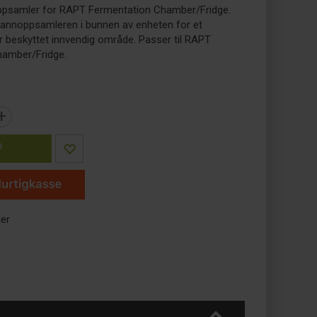
oppsamler for RAPT Fermentation Chamber/Fridge.
annoppsamleren i bunnen av enheten for et
r beskyttet innvendig område. Passer til RAPT
hamber/Fridge.
+
P
ger