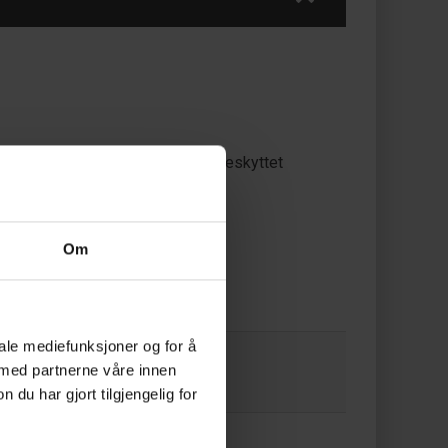
heten for et ryddigere og mer beskyttet
Om
iale mediefunksjoner og for å
 med partnerne våre innen
u har gjort tilgjengelig for