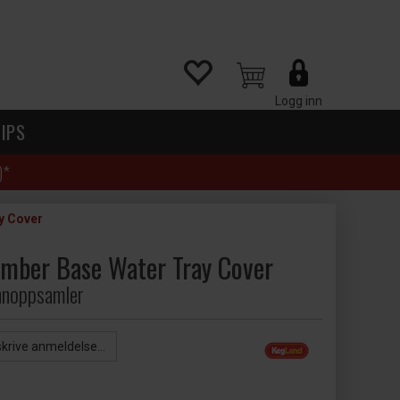
Logg inn
IPS
)*
y Cover
mber Base Water Tray Cover
annoppsamler
skrive anmeldelse...