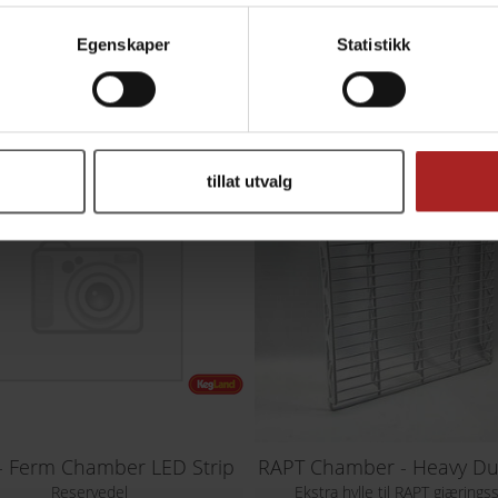
Egenskaper
Statistikk
ALTERNATIVER
tillat utvalg
- Ferm Chamber LED Strip
Reservedel
Ekstra hylle til RAPT gjærings