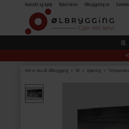
Kontakt og hjelp
Nyhetsbrev
Olbryggning.se
Gaveko
ØL
Her er du nå:
Ølbrygging
>
Øl
>
Gjæring
>
Temperatur