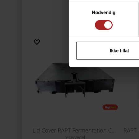
Samtykkevalg
Nødvendig
Ikke tillat
Lid Cover RAPT Fermentation Chamber
RAPT 
reservedel