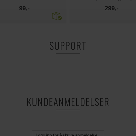
99,-
299,-
SUPPORT
KUNDEANMELDELSER
Logg inn for å skrive anmeldelse...