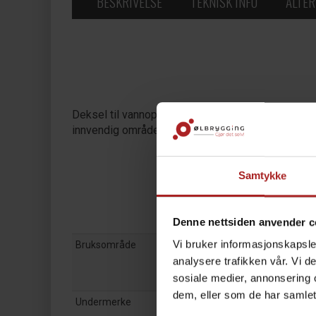
BESKRIVELSE
TEKNISK INFO
ALTER
Deksel til vannoppsamler for RAPT Fermentation
innvendig område. Passer til RAPT Fermentation
Samtykke
Denne nettsiden anvender c
Vi bruker informasjonskapsler
Bruksområde
analysere trafikken vår. Vi 
sosiale medier, annonsering 
dem, eller som de har samlet
Undermerke