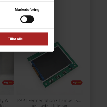
Markedsføring
Tillat alle
RAPT Chamber - Heavy Duty Wire Shelf
RAPT Fermentation Chamber Screen Board
skap
Reservedel til kjøleskap