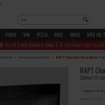
rt
CIDER
VIN
PIZZA
BBQ
SNUS
RÅD OG T
DU ER
2 000
KRONER UNNA Å FÅ FRI FRAKT! (SE VILKÅR
kontroll
>
Temperaturkontroller
>
RAPT Chamber Base Water Tra
RAPT Cha
Deksel til v
Logg inn for å 
Varenr:
107793