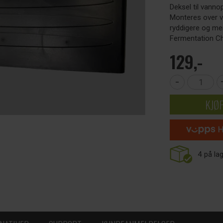
Deksel til vann
Monteres over v
ryddigere og me
Fermentation C
129,-
-
KJØ
4
på la