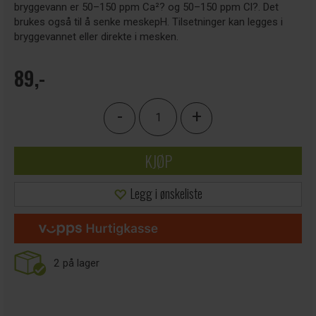
bryggevann er 50–150 ppm Ca²? og 50–150 ppm Cl?. Det
brukes også til å senke meskepH. Tilsetninger kan legges i
bryggevannet eller direkte i mesken.
89,-
-
+
KJØP
Legg i ønskeliste
2
på lager