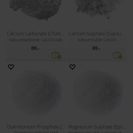
Calcium Carbonate (Chalk) - 500g
Calcium Sulphate (Gypsum) - 500g
Kalsiumkarbonat CaCO3 kalk
kalsiumsulfat CaSO4
89,-
89,-
Diammonium Phosphate (DAP) - 500g
Magnesium Sulphate (Epsom) - 500g
Diammoniumfosfat DAP
magnesiumsulfat / epsonsalt MgSO4