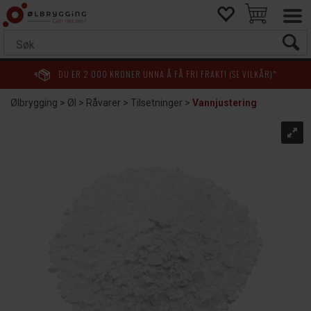
DU ER
2 000
KRONER UNNA Å FÅ FRI FRAKT! (SE VILKÅR)*
Ølbrygging
>
Øl
>
Råvarer
>
Tilsetninger
>
Vannjustering