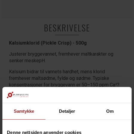
BESKRIVELSE
Kalsiumklorid (Pickle Crisp) - 500g
Justerer bryggevannet, fremhever maltkarakter og
senker meskepH.
Kalsium bidrar til vannets hardhet, mens klorid
fremhever maltsødme, fylde og sødme. Typiske
konsentrasjoner for bryggevann er 50–150 ppm Ca²?
og 50–150 ppm Cl?. Det brukes også til å senke
meskepH. Tilsetninger kan legges i bryggevannet eller
direkte i mesken.
Samtykke
Detaljer
Om
Anbefalte forhold mellom sulfat og klorid:
4:1
– Humlepreget
Denne nettsiden anvender cookies