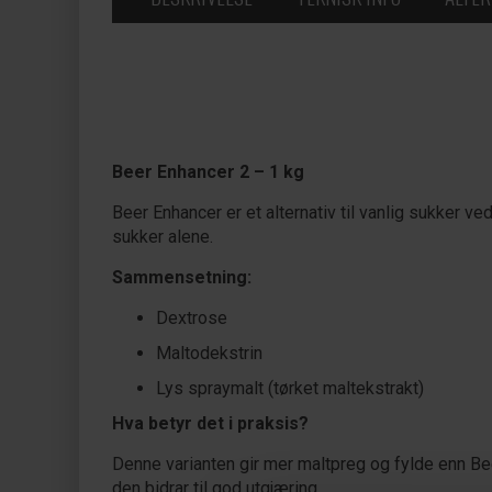
Beer Enhancer 2 – 1 kg
Beer Enhancer er et alternativ til vanlig sukker 
sukker alene.
Sammensetning:
Dextrose
Maltodekstrin
Lys spraymalt (tørket maltekstrakt)
Hva betyr det i praksis?
Denne varianten gir mer maltpreg og fylde enn Bee
den bidrar til god utgjæring.