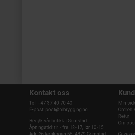
Kontakt oss
Kund
Tel: +47 37 40 70 40
Min sid
E-post:
post@olbrygging.no
Ordrehi
Retur
Besøk vår butikk i Grimstad:
Om oss
Åpningstid: tir - fre 12-17, lør 10-15
Adr: Østerskogen 55, 4879 Grimstad
Gavekor