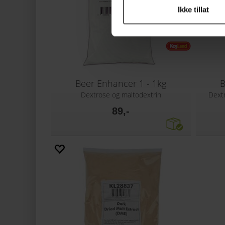
Ikke tillat
Beer Enhancer 1 - 1kg
B
Dextrose og maltodextrin
Dextr
89,-