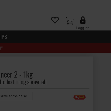
Logg inn
IPS
)*
ncer 2 - 1kg
ltodextrin og spraymalt
skrive anmeldelse...