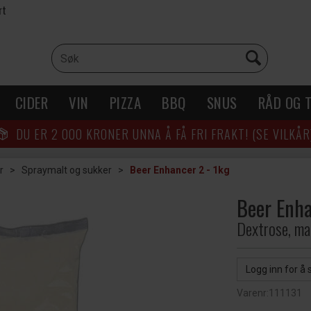
rt
CIDER
VIN
PIZZA
BBQ
SNUS
RÅD OG T
DU ER
2 000
KRONER UNNA Å FÅ FRI FRAKT! (SE VILKÅR
r
>
Spraymalt og sukker
>
Beer Enhancer 2 - 1kg
Beer Enha
Dextrose, ma
Logg inn for å 
Varenr:
111131