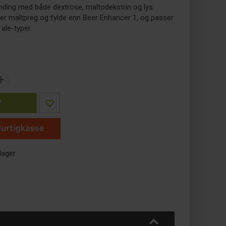
anding med både dextrose, maltodekstrin og lys
mer maltpreg og fylde enn Beer Enhancer 1, og passer
 ale-typer.
+
P
lager