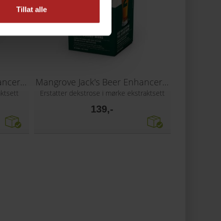
Tillat alle
Mangrove Jack's Beer Enhancer 1
Mangrove Jack's Beer Enhancer 2
aktsett
Erstatter dekstrose i mørke ekstraktsett
139,-