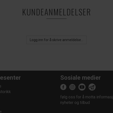
KUNDEANMELDELSER
Logg inn for å skrive anmeldelse...
esenter
Sosiale medier
e
storikk
følg oss for å motta informasj
nyheter og tilbud
t