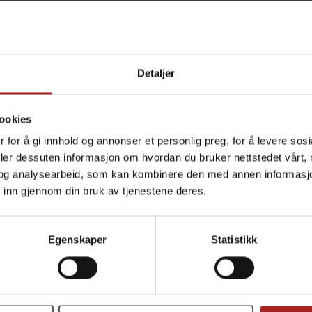
TEKNISK INFO
Detaljer
ookies
Øl
 for å gi innhold og annonser et personlig preg, for å levere sos
deler dessuten informasjon om hvordan du bruker nettstedet vårt,
ALTERNATIVER
og analysearbeid, som kan kombinere den med annen informasjon d
 inn gjennom din bruk av tjenestene deres.
Egenskaper
Statistikk