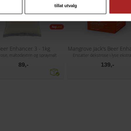
tillat utvalg
eer Enhancer 3 - 1kg
ose, maltodextrin og spraymalt
Erstatter dekstrose i lyse ekstr
89,-
139,-