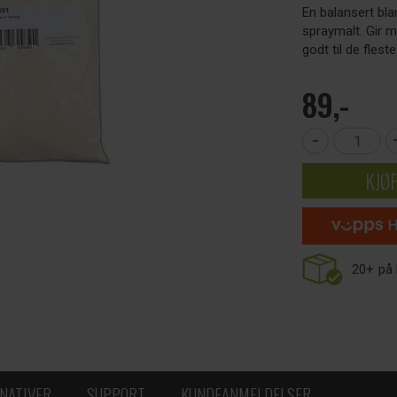
En balansert bl
spraymalt. Gir 
godt til de fleste
89,-
-
KJØ
20+
på 
NATIVER
SUPPORT
KUNDEANMELDELSER