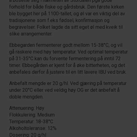
å bosette seg i nærheten av Stordalen pga gode
forhold for både fiske og gårdsbruk. Den første kirken
ble bygget her på 1100-tallet, og øl var en viktig del av
tradisjonene som f.eks fødsel, konfirmasjon og
begravelser. Folket lagde da sitt eget øl med kveik til
slike arrangementer.
Ebbegarden fermenterer godt mellom 15-38°C, og vil
gå raskere med høy temperatur. Ved optimal temperatur
på 31-35°C kan du forvente fermentering på inntil 72
timer. Ebbegården er kjent for å øke bitterheten, og det
anbefales derfor å justere til en litt lavere IBU ved bruk.
Anbefalt mengde er 20 g/hl. Ved gjæring på temperatur
under 20°C eller ved veldig høy OG er det anbefalt å
doble mengden.
Attenuering: Høy
Flokkulering: Medium
Temperatur: 18-38°C
Alkoholtoleranse: 12%
Dosering: 20 g/hl