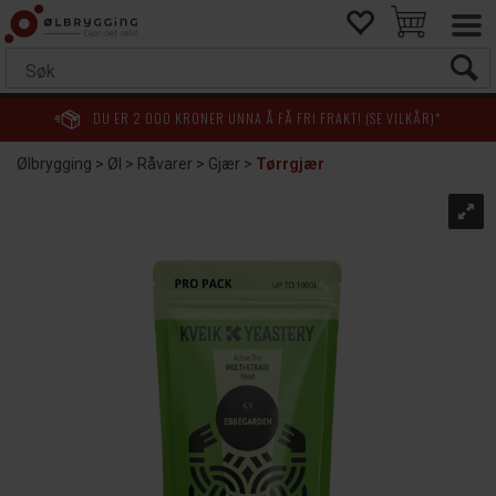
DU ER
2 000
KRONER UNNA Å FÅ FRI FRAKT! (SE VILKÅR)*
Ølbrygging
>
Øl
>
Råvarer
>
Gjær
>
Tørrgjær