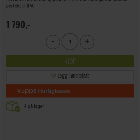
perfekt til IPA.
1 790,-
-
+
KJØP
Legg i ønskeliste
4
på lager