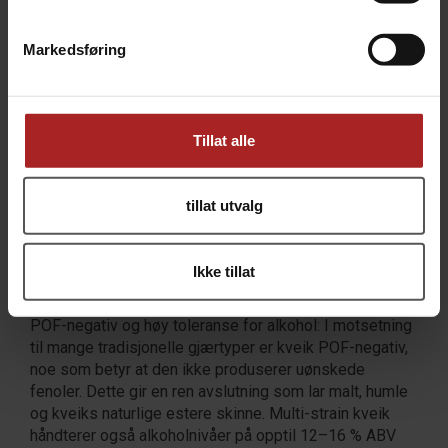
kjølesystemer, noe som gjør den ideell for bryggere i
varmere klima eller for de som ønsker å spare
Markedsføring
energikostnader.
Kompleks smak og aroma: Hver stamme i Kveik bidrar
med unike smaksforbindelser, noe som skaper lag med
Tillat alle
kompleksitet. Når disse stammene jobber sammen i en
multi-strain blanding, resulterer det i en mer intrikat
smaksprofil med hint av tropisk frukt, sitrus og noen
tillat utvalg
ganger krydder.
Allsidig og robust (lav pitching): Multi-strain kveik
forblir stabil og effektiv selv ved lave pitch-rater
Ikke tillat
(30g/HL).
POF-negativ og høy toleranse for alkohol: I motsetning
til mange tradisjonelle gjærtyper er kveik POF-negativ,
noe som betyr at den ikke produserer uønskede
fenoler. Dette gir en ren avslutning som lar malt, humle
og kveiks naturlige estere skinne. Multi-strain kveik
håndterer også alkoholnivåer på opptil 12–16 % ABV