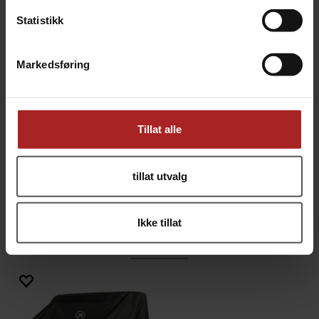
Dobbeltsydde sømmer for å forhindre lekkasjer.
Statistikk
Innvendig lag av PVC materiale for å forhindre
slitasje
Justerbar snor som holder trekket på plass
Markedsføring
Mål: 142 cm x 45cm x 120cm
Tillat alle
TEKNISK INFO
tillat utvalg
Bruksområde
BBQ
Ikke tillat
ALTERNATIVER