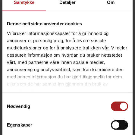
Samtykke
Detaljer
Om
BESKRIVELSE
Denne nettsiden anvender cookies
Grilltrekk for Mastebuilt Gravity Series opptil 900 og
Vi bruker informasjonskapsler for å gi innhold og
AutoIgnite 545
annonser et personlig preg, for å levere sosiale
mediefunksjoner og for å analysere trafikken vår. Vi deler
Beskytt grillen din mot sol, vind, regn, sludd og snø
med dette slitesterke og vannavstøtende trekket.
dessuten informasjon om hvordan du bruker nettstedet
Trekket er laget av et vannavstøtende materieale som
vårt, med partnerne våre innen sosiale medier,
også har UV-filtrerende egenskaper. Det hjelper trekket
annonsering og analysearbeid, som kan kombinere den
med å ikke falme og vil øke levetiden dens. Innsiden av
med annen informasjon du har gjort tilgjengelig for dem,
trekket har et lag med PVC-materiale, som hjelper med
eller som de har samlet inn gjennom din bruk av
å forhindre rifter og skader på trekket. Sømmene er
tjenestene deres.
dobbeltsydd for å forhindre lekkasje. I bunnen er det en
Samtykkevalg
justerbar snor som hjelper med å holde trekket på
Nødvendig
plass.
Passer best til Gravity Series 560, 600, 800,
Egenskaper
900 og AutoIgnite 545