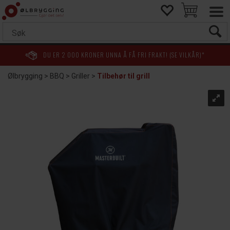
DU ER
2 000
KRONER UNNA Å FÅ FRI FRAKT! (SE VILKÅR)*
Ølbrygging
>
BBQ
>
Griller
>
Tilbehør til grill