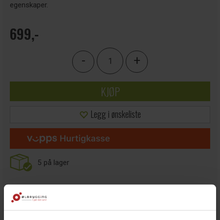
egenskaper.
699,-
-
+
KJØP
Legg i ønskeliste
5
på lager