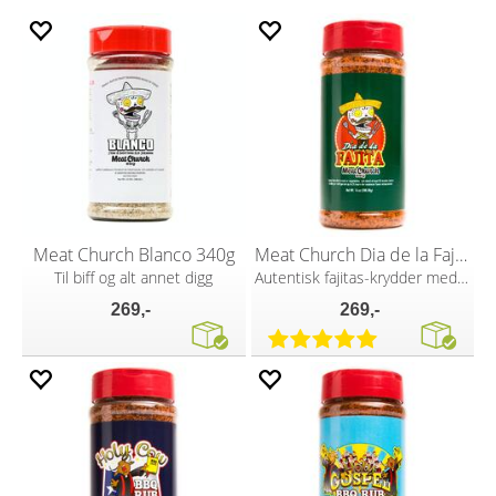
Meat Church Blanco 340g
Meat Church Dia de la Fajita 397g
Til biff og alt annet digg
Autentisk fajitas-krydder med sitrus
269,-
269,-