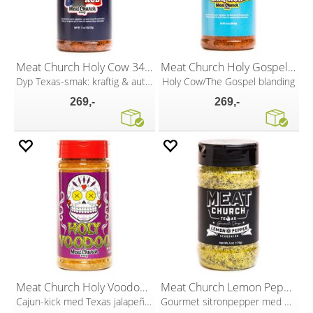
Meat Church Holy Cow 340g
Meat Church Holy Gospel 397g
Dyp Texas-smak: kraftig & autentisk!
Holy Cow/The Gospel blanding
269,-
269,-
Meat Church Holy Voodoo 397g
Meat Church Lemon Pepper 170g
Cajun-kick med Texas jalapeño-spark!
Gourmet sitronpepper med BBQ-twist