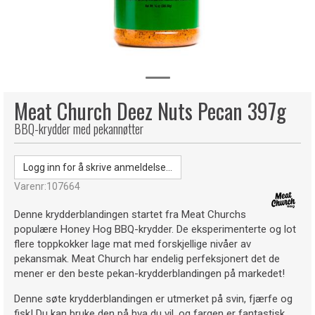
Meat Church Deez Nuts Pecan 397g
BBQ-krydder med pekannøtter
Logg inn for å skrive anmeldelse...
Varenr:
107664
Denne krydderblandingen startet fra Meat Churchs
populære Honey Hog BBQ-krydder. De eksperimenterte og lot
flere toppkokker lage mat med forskjellige nivåer av
pekansmak. Meat Church har endelig perfeksjonert det de
mener er den beste pekan-krydderblandingen på markedet!
Denne søte krydderblandingen er utmerket på svin, fjærfe og
fisk! Du kan bruke den på hva du vil, og fargen er fantastisk.