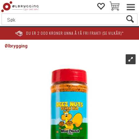
DU ER
2 000
KRONER UNNA Å FÅ FRI FRAKT! (SE VILKÅR)*
Ølbrygging