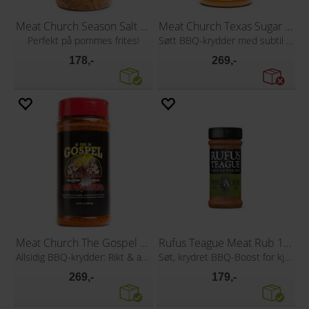
Meat Church Season Salt 170g
Meat Church Texas Sugar 340g
Perfekt på pommes frites!
Søtt BBQ-krydder med subtil ettersmak
178,-
269,-
Meat Church The Gospel 397g
Rufus Teague Meat Rub 184g
Allsidig BBQ-krydder: Rikt & autentisk!
Søt, krydret BBQ-Boost for kjøtt
269,-
179,-