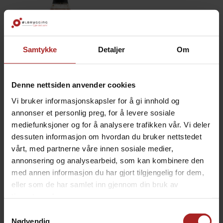
Samtykke
Detaljer
Om
Denne nettsiden anvender cookies
Franklin Vinegar BBQ Sauce 510g
Eddik-kick med søt undertone. BBQ!
Vi bruker informasjonskapsler for å gi innhold og
annonser et personlig preg, for å levere sosiale
169,-
mediefunksjoner og for å analysere trafikken vår. Vi deler
dessuten informasjon om hvordan du bruker nettstedet
vårt, med partnerne våre innen sosiale medier,
ALTERNATIVER
annonsering og analysearbeid, som kan kombinere den
med annen informasjon du har gjort tilgjengelig for dem,
eller som de har samlet inn gjennom din bruk av
tjenestene deres.
Samtykkevalg
Nødvendig