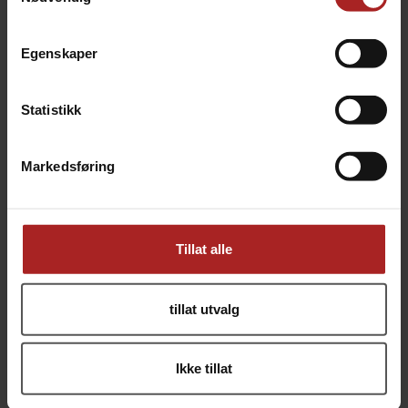
Egenskaper
Statistikk
Killer Hogs The BBQ Rub 311g
Killer Hogs The Hot Rub 340gr
Championship BBQ Rub
Gi BBQ-en din et spicy kick
249,-
249,-
Markedsføring
Tillat alle
tillat utvalg
Ikke tillat
Meat Church Blanco 340g
Meat Church Dia de la Fajita 397g