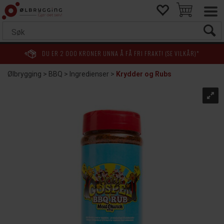
DU ER
2 000
KRONER UNNA Å FÅ FRI FRAKT! (SE VILKÅR)*
Ølbrygging
>
BBQ
>
Ingredienser
>
Krydder og Rubs