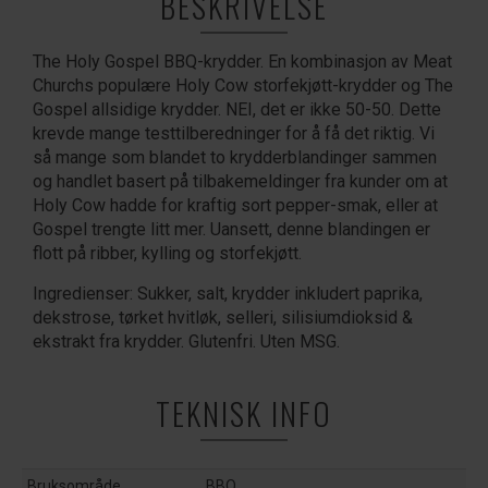
BESKRIVELSE
The Holy Gospel BBQ-krydder. En kombinasjon av Meat
Churchs populære Holy Cow storfekjøtt-krydder og The
Gospel allsidige krydder. NEI, det er ikke 50-50. Dette
krevde mange testtilberedninger for å få det riktig. Vi
så mange som blandet to krydderblandinger sammen
og handlet basert på tilbakemeldinger fra kunder om at
Holy Cow hadde for kraftig sort pepper-smak, eller at
Gospel trengte litt mer. Uansett, denne blandingen er
flott på ribber, kylling og storfekjøtt.
Ingredienser: Sukker, salt, krydder inkludert paprika,
dekstrose, tørket hvitløk, selleri, silisiumdioksid &
ekstrakt fra krydder. Glutenfri. Uten MSG.
TEKNISK INFO
Bruksområde
BBQ