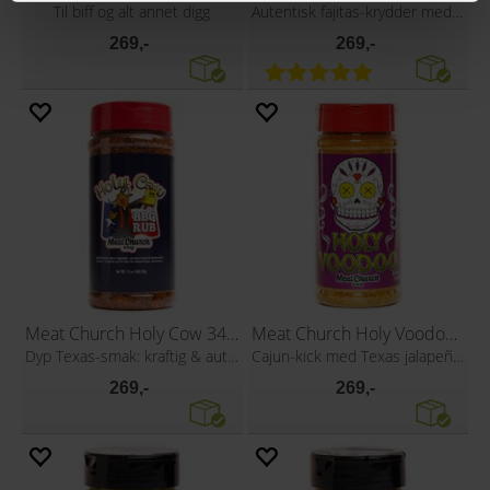
Til biff og alt annet digg
Autentisk fajitas-krydder med sitrus
269,-
269,-
Meat Church Holy Cow 340g
Meat Church Holy Voodoo 397g
Dyp Texas-smak: kraftig & autentisk!
Cajun-kick med Texas jalapeño-spark!
269,-
269,-