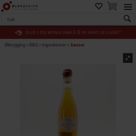
DU ER
2 000
KRONER UNNA Å FÅ FRI FRAKT! (SE VILKÅR)*
Ølbrygging
>
BBQ
>
Ingredienser
>
Sauser