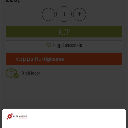
-
+
KJØP
Legg i ønskeliste
3
på lager
BESKRIVELSE