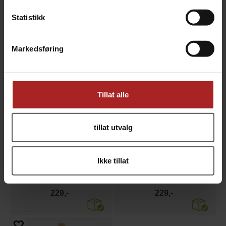
Bruksområde
BBQ
Statistikk
ALTERNATIVER
Markedsføring
Tillat alle
tillat utvalg
Ikke tillat
Eple Balsamico fra Odensjö
Jordbær Balsamico fra Odensjö
Balsamico Eddik av epler 200ml
Balsamico Eddik av jordbær 200ml
229,-
229,-