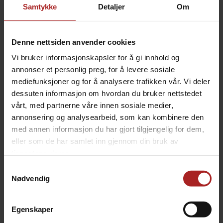
Samtykke
Detaljer
Om
Eplecider Eddik fra Odensjö
Deilig eplecider eddik fra Odensjö Hemlagad, full av
Denne nettsiden anvender cookies
smaken av friske epler. Perfekt til alt du legger på
smokeren, eller bruk den i marinader, glazer og sauser
Vi bruker informasjonskapsler for å gi innhold og
for et lite friskt løft.
annonser et personlig preg, for å levere sosiale
mediefunksjoner og for å analysere trafikken vår. Vi deler
I den lille svenske landsbyen Odensjö produseres
dessuten informasjon om hvordan du bruker nettstedet
håndlaget balsamicoeddik av frukt fra lokale hager,
skoger og fruktutvekslinger. Kun frukt av høyeste
vårt, med partnerne våre innen sosiale medier,
kvalitet blir valgt. Epler, pærer, jordbær, blåbær og
annonsering og analysearbeid, som kan kombinere den
bringebær forvandles til eddik rik på smak og med en
med annen informasjon du har gjort tilgjengelig for dem,
naturlig karakter.
eller som de har samlet inn gjennom din bruk av
tjenestene deres.
Oppbevares mørkt og kjølig, ikke over normal
romtemperatur.
Samtykkevalg
Nødvendig
TEKNISK INFO
Egenskaper