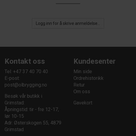
Logg inn for å skrive anmeldelse...
Kontakt oss
Kundesenter
Tel: +47 37 40 70 40
Min side
E-post:
Ordrehistorikk
post@olbrygging.no
Retur
Om oss
Besøk vår butikk i
Grimstad:
Gavekort
Åpningstid: tir - fre 12-17,
lør 10-15
Adr: Østerskogen 55, 4879
Grimstad