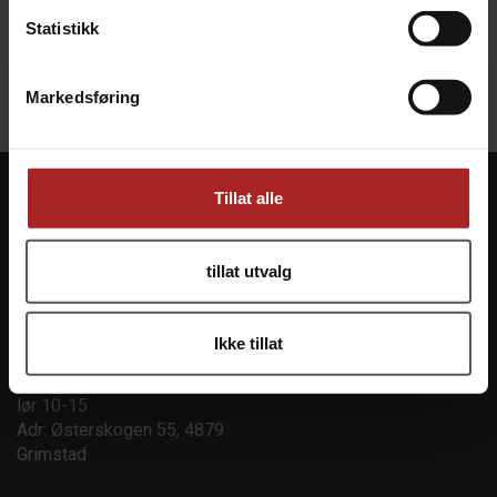
Statistikk
Sukkerfri champagne brus - Lag din egen
Sukkerfri Pære brus - Lag din egen
Gir 9 liter sukkerfri brus
Gir 9 liter sukkerfri brus
Markedsføring
129,-
129,-
Tillat alle
Kontakt oss
Kundesenter
Tel: +47 37 40 70 40
Min side
E-post:
Ordrehistorikk
tillat utvalg
post@olbrygging.no
Retur
Om oss
Besøk vår butikk i
Ikke tillat
Grimstad:
Gavekort
Åpningstid: tir - fre 12-17,
lør 10-15
Adr: Østerskogen 55, 4879
Grimstad