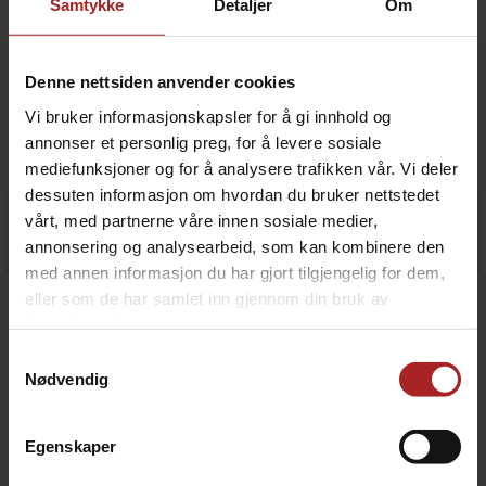
Samtykke
Detaljer
Om
Denne nettsiden anvender cookies
Vi bruker informasjonskapsler for å gi innhold og
annonser et personlig preg, for å levere sosiale
mediefunksjoner og for å analysere trafikken vår. Vi deler
Champagnebrus - Lag din egen
Eple brus - Lag din egen
Gir 9 liter brus
Gir 9 liter brus
dessuten informasjon om hvordan du bruker nettstedet
vårt, med partnerne våre innen sosiale medier,
129,-
129,-
annonsering og analysearbeid, som kan kombinere den
med annen informasjon du har gjort tilgjengelig for dem,
eller som de har samlet inn gjennom din bruk av
tjenestene deres.
Samtykkevalg
Nødvendig
Egenskaper