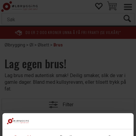
DU ER
2 000
KRONER UNNA Å FÅ FRI FRAKT! (SE VILKÅR)*
Ølbrygging
>
Øl
>
Ølsett
>
Brus
Lag egen brus!
Lag brus med autentisk smak! Deilig smaker, slik de var i
gamle dager. Bland med kullsyrevann, eller tilsett trykk på
fat.
Filter