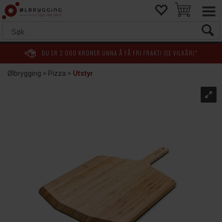
DU ER
2 000
KRONER UNNA Å FÅ FRI FRAKT! (SE VILKÅR)*
Ølbrygging
>
Pizza
>
Utstyr