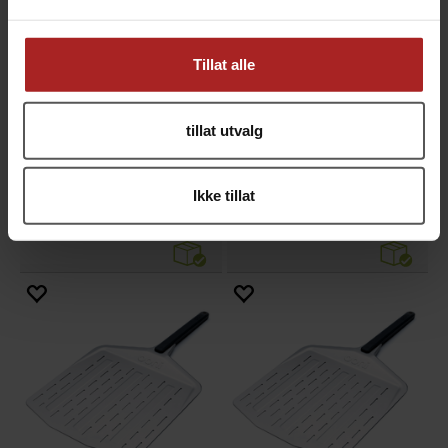
Tillat alle
tillat utvalg
Ooni 14” Pizza Peel
Ooni Pizza Prep Lid
Ikke tillat
Pizzaspade i aluminium
passer til Dough boxes
699,-
479,-