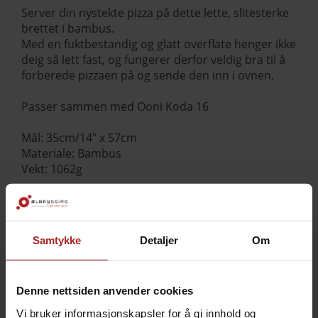
Server din nystekte pizza på dette lette, slitesterke
brettet i bambus.
Med en fuktbestandig og glatt overflate henger ikke
deig så lett fast, og fungerer derfor veldig bra til å
forberede pizzaen på og sende den inn i ovnen.
Passer sammen med Ooni Koda 16
Mål: 35cm/14" x 57cm
Materiale: Bambus
Vekt: 1062g
TEKNISK INFO
Samtykke
Detaljer
Om
Bruksområde
Pizza
Denne nettsiden anvender cookies
TILBEHØR
Vi bruker informasjonskapsler for å gi innhold og