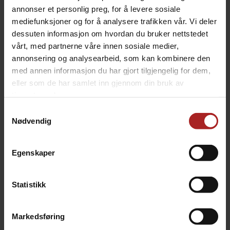
annonser et personlig preg, for å levere sosiale
mediefunksjoner og for å analysere trafikken vår. Vi deler
dessuten informasjon om hvordan du bruker nettstedet
vårt, med partnerne våre innen sosiale medier,
annonsering og analysearbeid, som kan kombinere den
med annen informasjon du har gjort tilgjengelig for dem,
eller som de har samlet inn gjennom din bruk av
tjenestene deres.
Samtykkevalg
Ooni Rotasjonsspade i Aluminium
Nødvendig
Turning Peel
749,-
Egenskaper
ALTERNATIVER
Statistikk
Markedsføring