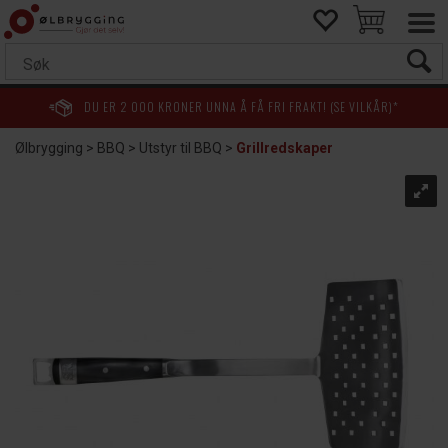
DU ER
2 000
KRONER UNNA Å FÅ FRI FRAKT! (SE VILKÅR)*
Ølbrygging
>
BBQ
>
Utstyr til BBQ
>
Grillredskaper