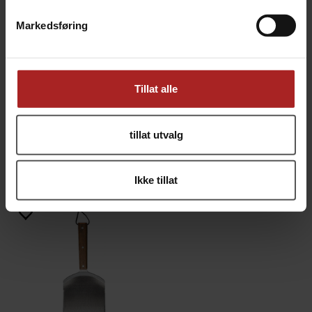
Markedsføring
Tillat alle
Ooni Pan Pizza Spatula
Traeger BBQ Grilling Spatula
tillat utvalg
Stekespade i rustfritt stål
Stekespade i rustfritt stål
449,-
349,-
Ikke tillat