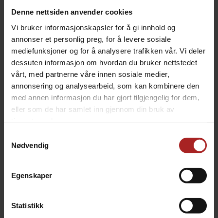
Denne nettsiden anvender cookies
Fish Spatula - i rustfritt stål og håndtak i tre
Vi bruker informasjonskapsler for å gi innhold og
En ekstra bred perforert stekespade på 22cm som er
annonser et personlig preg, for å levere sosiale
godt egnet til fisk.
mediefunksjoner og for å analysere trafikken vår. Vi deler
dessuten informasjon om hvordan du bruker nettstedet
Håndtaket er i tre og i enden er det en flaskeåpner.
vårt, med partnerne våre innen sosiale medier,
Mål:
annonsering og analysearbeid, som kan kombinere den
22cm x 50cm x 4cm
med annen informasjon du har gjort tilgjengelig for dem,
eller som de har samlet inn gjennom din bruk av
tjenestene deres.
TEKNISK INFO
Samtykkevalg
Nødvendig
Bruksområde
BBQ
Egenskaper
ALTERNATIVER
Statistikk