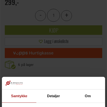
299,-
-
+
KJØP
Legg i ønskeliste
6
på lager
Samtykke
Detaljer
Om
BESKRIVELSE