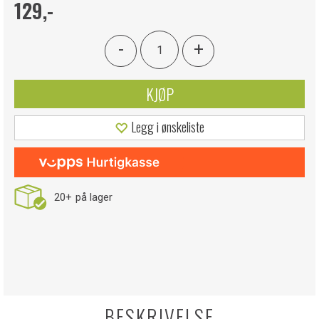
129,-
-
+
KJØP
Legg i ønskeliste
20+
på lager
BESKRIVELSE