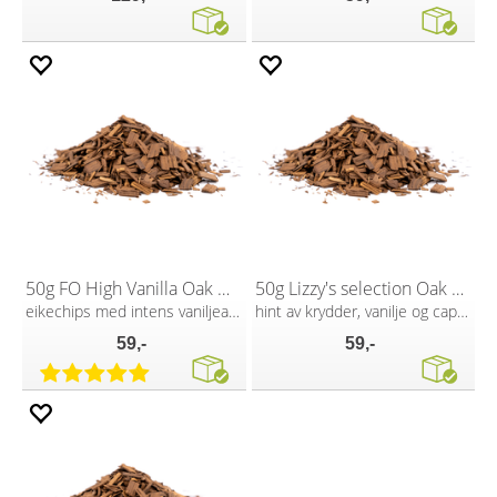
50g FO High Vanilla Oak Wood Chips
50g Lizzy's selection Oak Wood Chips
eikechips med intens vaniljearoma
hint av krydder, vanilje og cappuccino
59,-
59,-