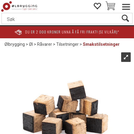
DU ER
2 000
KRONER UNNA Å FÅ FRI FRAKT! (SE VILKÅR)*
Ølbrygging
>
Øl
>
Råvarer
>
Tilsetninger
>
Smakstilsetninger