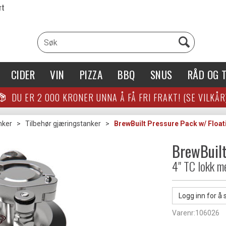
rt
CIDER
VIN
PIZZA
BBQ
SNUS
RÅD OG T
DU ER
2 000
KRONER UNNA Å FÅ FRI FRAKT! (SE VILKÅR
nker
>
Tilbehør gjæringstanker
>
BrewBuilt Pressure Pack w/ Float
BrewBuilt
4" TC lokk me
Logg inn for å 
Varenr:
106026