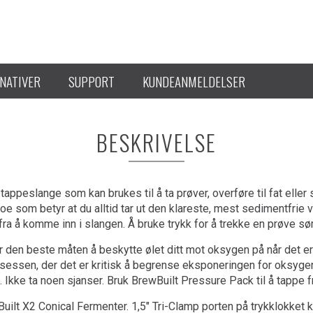
NATIVER
SUPPORT
KUNDEANMELDELSER
BESKRIVELSE
appeslange som kan brukes til å ta prøver, overføre til fat eller 
, noe som betyr at du alltid tar ut den klareste, mest sedimentfr
t fra å komme inn i slangen. Å bruke trykk for å trekke en prøve s
er den beste måten å beskytte ølet ditt mot oksygen på når det er i
essen, der det er kritisk å begrense eksponeringen for oksygen. 
 Ikke ta noen sjanser. Bruk BrewBuilt Pressure Pack til å tappe 
ilt X2 Conical Fermenter. 1,5" Tri-Clamp porten på trykklokket kan