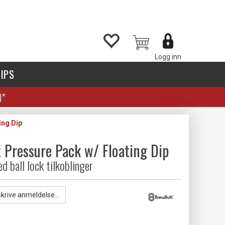
Logg inn
IPS
)*
ing Dip
 Pressure Pack w/ Floating Dip
d ball lock tilkoblinger
skrive anmeldelse...