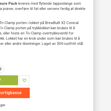
ssure Pack
leveres med flytende tappeslange som
ta prøver, overføre til fat eller servere ferdig øl direkte
ri-Clamp porten i lokket på BrewBuilt X2 Conical
Tri-Clamp porten på trykklokket kan brukes til å
e, eller feste en Tri-Clamp overtrykksventil for
ykk. Lokket har en krok under som kan brukes til å
 eller andre tilsetninger. Laget av 304 rustfritt stål
+
P
ager