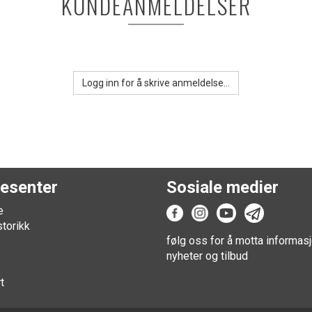
KUNDEANMELDELSER
Logg inn for å skrive anmeldelse...
esenter
Sosiale medier
e
storikk
følg oss for å motta informasj
nyheter og tilbud
t