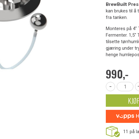
BrewBuilt Pre
kan brukes til å 
fra tanken.
Monteres på 4" T
Fermenter. 1,5" 
tilsette tørrhuml
gjæring under tr
henge humleposer
990,-
-
KJØ
11
på l