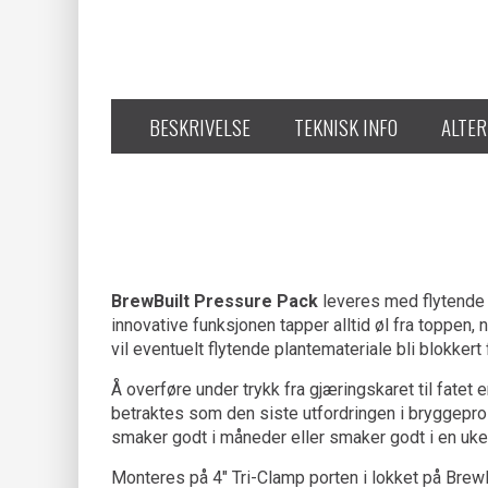
BESKRIVELSE
TEKNISK INFO
ALTER
BrewBuilt Pressure Pack
leveres med flytende t
innovative funksjonen tapper alltid øl fra toppen
vil eventuelt flytende plantemateriale bli blokker
Å overføre under trykk fra gjæringskaret til fatet 
betraktes som den siste utfordringen i bryggepros
smaker godt i måneder eller smaker godt i en uke.
Monteres på 4" Tri-Clamp porten i lokket på BrewBu