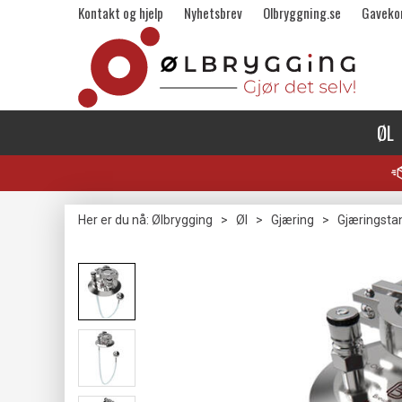
Kontakt og hjelp
Nyhetsbrev
Olbryggning.se
Gaveko
ØL
Her er du nå:
Ølbrygging
>
Øl
>
Gjæring
>
Gjæringsta