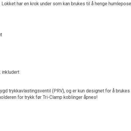
. Lokket har en krok under som kan brukes til å henge humleposer 
ut
 inkludert
ygd trykkavlastingsventil (PRV), og er kun designet for å bruk
holderen for trykk før Tri-Clamp koblinger åpnes!