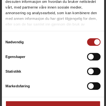
dessuten informasjon om hvordan du bruker nettstedet
vårt, med partnerne våre innen sosiale medier,
annonsering og analysearbeid, som kan kombinere den
BESKRIVELSE
med annen informasjon du har gjort tilgjengelig for dem,
eller som de har samlet inn gjennom din bruk av
4" Tri-Clamp lokk til BrewBuilt X2 gjæringstanker, med
tjenestene deres.
1,5" Tri-Clamp port og 2 stk gjengetilkoblinger for ball
Samtykkevalg
lock posts, tilsvarende de som er på et corneliusfat. På
Nødvendig
undersiden er det en krok for å kunne henge
humleposer og lignende.
Egenskaper
Dette er det samme lokket som inngår i
BrewBuilt
Pressure Pack w/ Floating Dip
Statistikk
TEKNISK INFO
Markedsføring
Bruksområde
Øl