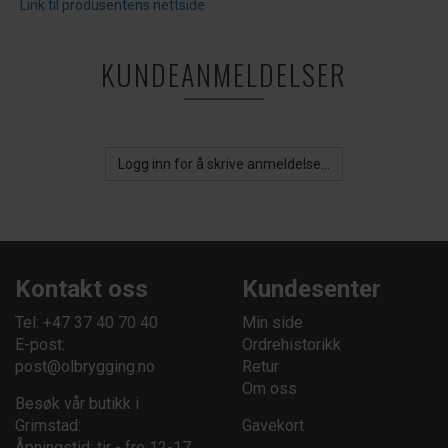
Link til produsentens nettside
KUNDEANMELDELSER
Logg inn for å skrive anmeldelse...
Kontakt oss
Kundesenter
Tel: +47 37 40 70 40
Min side
E-post:
Ordrehistorikk
post@olbrygging.no
Retur
Om oss
Besøk vår butikk i
Grimstad:
Gavekort
Åpningstid: tir - fre 12-17,