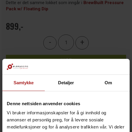
Dette er det samme lokket som inngår i
BrewBuilt Pressure
Pack w/ Floating Dip
899,-
-
+
KJØP
Legg i ønskeliste
Samtykke
Detaljer
Om
7
på lager
Denne nettsiden anvender cookies
Vi bruker informasjonskapsler for å gi innhold og
annonser et personlig preg, for å levere sosiale
mediefunksjoner og for å analysere trafikken vår. Vi deler