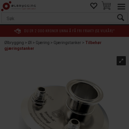
DU ER
2 000
KRONER UNNA Å FÅ FRI FRAKT! (SE VILKÅR)*
Ølbrygging
>
Øl
>
Gjæring
>
Gjæringstanker
>
Tilbehør
gjæringstanker