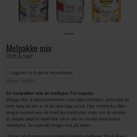
Melpakke mix
Få litt av hvert
Logg inn for å skrive anmeldelse...
Varenr:
109089
En melpakke-mix av meltyper fra Caputo
Mange liker å eksperimentere med ulike meltyper, avhengig av
hvor lang tid det er til de skal lage pizza. Høy melstyrke tåler
lengre hevetid enn de med lav melstyrke, men om du ønsker
at deigen skal bli raskt klar så er det en fordel med lavere
melstyrke. Se oversikt lengre ned på siden.
Det er også mange som liker å blande meltyper, for å få en