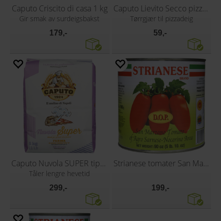
Caputo Criscito di casa 1 kg
Caputo Lievito Secco pizzagjær 100g
Gir smak av surdeigsbakst
Tørrgjær til pizzadeig
179,-
59,-
Caputo Nuvola SUPER tipo 0 5 kg
Strianese tomater San Marzano DOP 2,5 kg
Tåler lengre hevetid
299,-
199,-