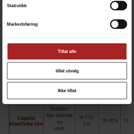
Statistikk
Kan heves
W 220-
Caputo
60-70%
11%
opp til 24 t
Classica
240
Markedsføring
Passer godt til
W 260-
Caputo
Napolitansk
65-70%
12,5
Pizzeria
270
Pizza
For luftigere
Tillat alle
W 260-
Caputo
cornicione
65-75%
12,5
Nuvola
280
(kant/skorpe)
Sterkere
tillat utvalg
W 320-
Caputo
For luftige
65-80%
14%
Nuvola Super
340
deiger
For
Ikke tillat
W 300-
Caputo
langtidsheving.
65-80%
13%
Cuoco
320
Opptil 54 t
Kraftkar!
Mer elastisk
W 370-
Caputo
70-90%
14,5
og
Manitoba Oro
390
sterk