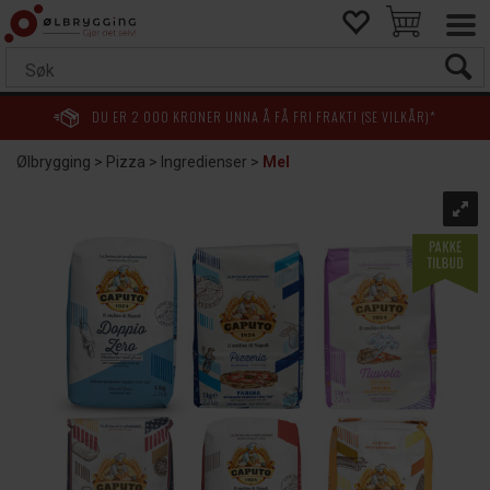
DU ER
2 000
KRONER UNNA Å FÅ FRI FRAKT! (SE VILKÅR)*
Ølbrygging
>
Pizza
>
Ingredienser
>
Mel