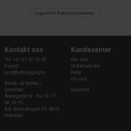
Logg inn for å skrive anmeldelse...
Kontakt oss
Kundesenter
Tel: +47 37 40 70 40
Min side
E-post:
Ordrehistorikk
post@olbrygging.no
Retur
Om oss
Besøk vår butikk i
Grimstad:
Gavekort
Åpningstid: tir - fre 12-17,
lør 10-15
Adr: Østerskogen 55, 4879
Grimstad