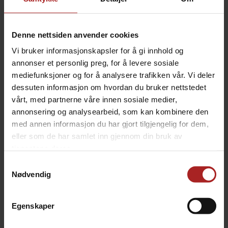
«pizzaiolo». Manitoba hvetemel gir en luftig og
smakfull bakst.
Denne nettsiden anvender cookies
Caputo Semola durumhvetemel 1kg
Vi bruker informasjonskapsler for å gi innhold og
Durumhvete semolato er mest brukt til å lage
hjemmelaget fersk pasta, samt for utbaking av pizza.
annonser et personlig preg, for å levere sosiale
Egner seg også godt til brødbakst og kaker. Gir en fin
mediefunksjoner og for å analysere trafikken vår. Vi deler
gylden farge på den hjemmelagede pastaen.
dessuten informasjon om hvordan du bruker nettstedet
vårt, med partnerne våre innen sosiale medier,
Det anbefales å bruke
Pizzapp
for å beregne forhold
annonsering og analysearbeid, som kan kombinere den
av ingredienser.
med annen informasjon du har gjort tilgjengelig for dem,
eller som de har samlet inn gjennom din bruk av
tjenestene deres.
Sammenligning Meltyper
Samtykkevalg
Nødvendig
Caputo
Egenskaper
Anbefalt
Prote
Fordeler
Melstyrke
hydrering
innho