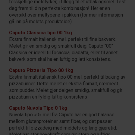
forskjellige melstyrker, i tillegg til et utbakingsmel. Test
deg frem til din perfekte kombinasjon! Her er en
oversikt over meltypene i pakken (for mer informasjon
gå inn på melets produktside):
Caputo Classica tipo 00 1kg
Ekstra finmalt italiensk mel, perfekt til fine bakverk.
Melet gir en smidig og smakfull deig. Caputo "00"
Classica er ideell til focaccia, ciabatta, eller til annet
bakverk som skal ha en luftig og lett konsistens.
Caputo Pizzeria Tipo 00 1kg
Ekstra finmalt italiensk tipo 00 mel, perfekt til baking av
pizzabunner. Dette melet er ekstra finmalt, nærmest
som pudder. Melet gjør deigen smidig, smakfull og gir
pizzabunn en fyldig luftig konsistens
Caputo Nuvola Tipo 0 1kg
Nuvola tipo «0» mel fra Caputo har en god balanse
mellom glutenproteiner samt fiber, og det passer
perfekt til pizzadeig med middels og lang gjæretid.
Melet har stor hevekraft som gir store og luftige