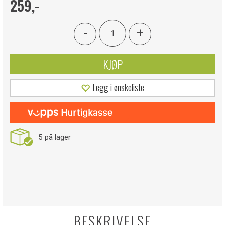
259,-
-
+
KJØP
Legg i ønskeliste
5
på lager
BESKRIVELSE