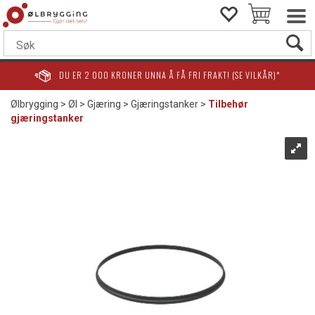
DU ER
2 000
KRONER UNNA Å FÅ FRI FRAKT! (SE VILKÅR)*
Ølbrygging
>
Øl
>
Gjæring
>
Gjæringstanker
>
Tilbehør
gjæringstanker