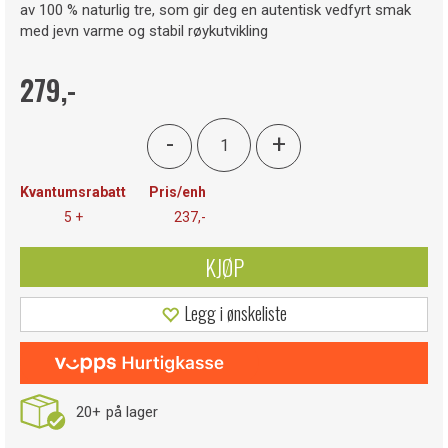
av 100 % naturlig tre, som gir deg en autentisk vedfyrt smak
med jevn varme og stabil røykutvikling
279,-
-
+
Kvantumsrabatt
Pris/enh
5 +
237,-
KJØP
Legg i ønskeliste
20+
på lager