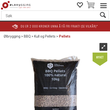
DU ER
2 000
KRONER UNNA Å FÅ FRI FRAKT! (SE VILKÅR)*
Ølbrygging
>
BBQ
>
Kull og Pellets
>
Pellets