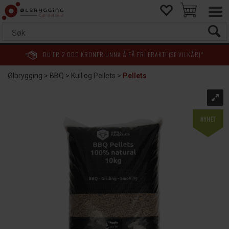
DU ER
2 000
KRONER UNNA Å FÅ FRI FRAKT! (SE VILKÅR)*
Ølbrygging
>
BBQ
>
Kull og Pellets
>
Pellets