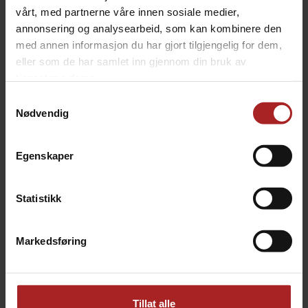
naturlig trevirke, helt uten kunstige tilsetningsstoffer.
vårt, med partnerne våre innen sosiale medier,
Den høye kvaliteten sikrer effektiv forbrenning, lav
annonsering og analysearbeid, som kan kombinere den
askemengde og problemfri drift i pelletsgrillen eller
med annen informasjon du har gjort tilgjengelig for dem,
smokeren din.
eller som de har samlet inn gjennom din bruk av
tjenestene deres.
TEKNISK INFO
Samtykkevalg
Nødvendig
Bruksområde
BBQ
Egenskaper
ALTERNATIVER
Statistikk
Markedsføring
Tillat alle