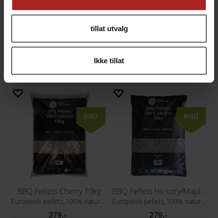
tillat utvalg
BBQ Pellets Apple/Plum/Apricot 10kg
BBQ Pellets Beech 10kg
Europeisk pellets,100% naturlig trevirke
Europeisk pellets,100% naturlig trevirke
Ikke tillat
279,-
279,-
BBQ Pellets Cherry 10kg
BBQ Pellets Hickory/Maple 10kg
Europeisk pellets,100% naturlig trevirke
Europeisk pellets,100% naturlig trevirke
279,-
279,-