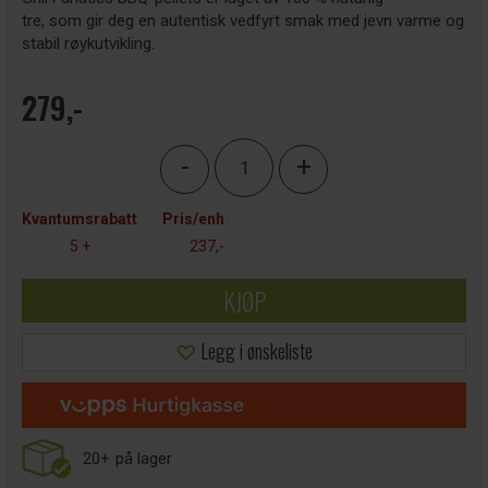
tre, som gir deg en autentisk vedfyrt smak med jevn varme og
stabil røykutvikling.
279,-
-
+
Kvantumsrabatt
Pris/enh
5 +
237,-
KJØP
Legg i ønskeliste
20+
på lager