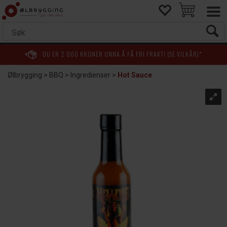
DU ER
2 000
KRONER UNNA Å FÅ FRI FRAKT! (SE VILKÅR)*
Ølbrygging
>
BBQ
>
Ingredienser
>
Hot Sauce