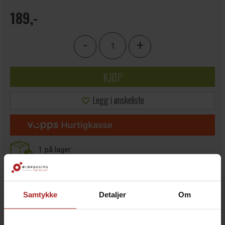
189,-
-
+
KJØP
Legg i ønskeliste
1
på lager
Samtykke
Detaljer
Om