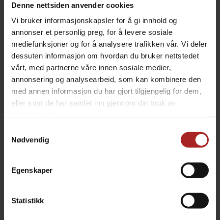
BESKRIVELSE
Denne nettsiden anvender cookies
Vi bruker informasjonskapsler for å gi innhold og
annonser et personlig preg, for å levere sosiale
The Sauceress Private Reserve er en meget begrenset
mediefunksjoner og for å analysere trafikken vår. Vi deler
opplag saus. Denne sausen kombinerer sødmen til
ananas, pærer, papaya, kanel og honning med styrken
dessuten informasjon om hvordan du bruker nettstedet
fra Fatalli, scotch bonnet og den glohete 7-pot primo
vårt, med partnerne våre innen sosiale medier,
pepper. Den ultimate søte, sterke sausen!
annonsering og analysearbeid, som kan kombinere den
med annen informasjon du har gjort tilgjengelig for dem,
Anbefales til alt fra pizza til iskrem!
eller som de har samlet inn gjennom din bruk av
Styrke: 7/10
tjenestene deres.
Samtykkevalg
Ingredienser:
ananas, destillert eddik, pære, papaya,
Nødvendig
rent rørsukker, rød 7-pot primo pepper, fatalli pepper,
gul scotch bonnet pepper, honning, hvitløk, salt, sitron
juice og kanel
Egenskaper
Mengde:
148 ml (5 Oz)
Statistikk
TEKNISK INFO