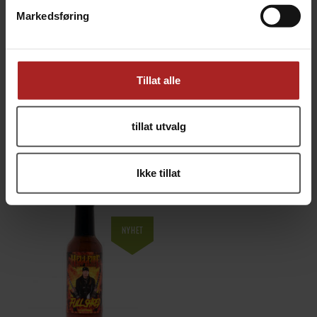
Markedsføring
Bruksområde
BBQ
Chili-type
7-Pot Primo
Fatalini
Tillat alle
Scotch Bonnet
Styrke
7
tillat utvalg
ALTERNATIVER
Ikke tillat