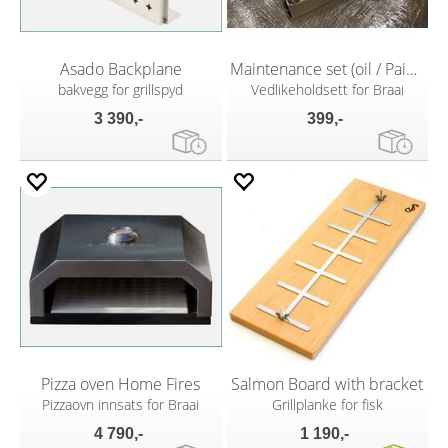
Asado Backplane
Maintenance set (oil / Paint / Brush)
bakvegg for grillspyd
Vedlikeholdsett for Braai
3 390,-
399,-
Pizza oven Home Fires
Salmon Board with bracket
Pizzaovn innsats for Braai
Grillplanke for fisk
4 790,-
1 190,-