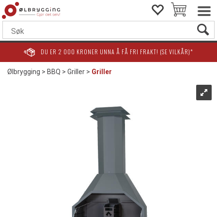
DU ER
2 000
KRONER UNNA Å FÅ FRI FRAKT! (SE VILKÅR)*
Ølbrygging
>
BBQ
>
Griller
>
Griller