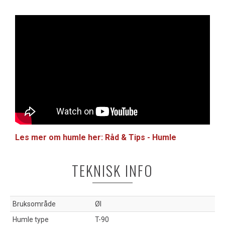
Les mer om humle her: Råd & Tips - Humle
TEKNISK INFO
Bruksområde
Øl
Humle type
T-90