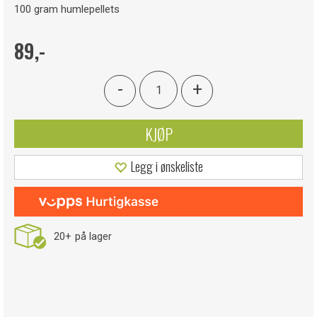
100 gram humlepellets
89,-
-
+
KJØP
Legg i ønskeliste
20+
på lager