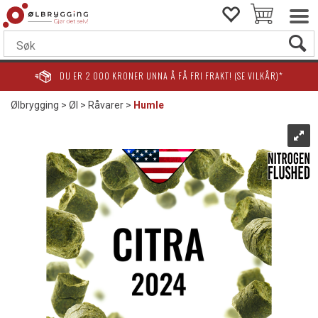
DU ER
2 000
KRONER UNNA Å FÅ FRI FRAKT! (SE VILKÅR)*
Ølbrygging
>
Øl
>
Råvarer
>
Humle