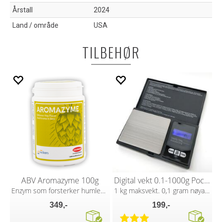
Årstall
2024
Land / område
USA
TILBEHØR
ABV Aromazyme 100g
Digital vekt 0.1-1000g Pocket Scale
Enzym som forsterker humlearoma
1 kg maksvekt. 0,1 gram nøyaktighet
349,-
199,-