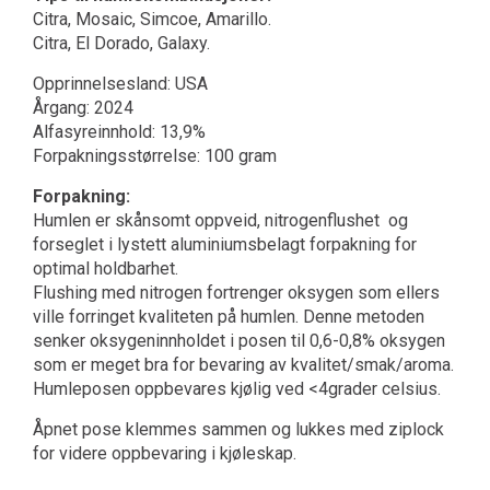
Citra, Mosaic, Simcoe, Amarillo.
Citra, El Dorado, Galaxy.
Opprinnelsesland: USA
Årgang: 2024
Alfasyreinnhold: 13,9%
Forpakningsstørrelse: 100 gram
Forpakning:
Humlen er skånsomt oppveid, nitrogenflushet og
forseglet i lystett aluminiumsbelagt forpakning for
optimal holdbarhet.
Flushing med nitrogen fortrenger oksygen som ellers
ville forringet kvaliteten på humlen. Denne metoden
senker oksygeninnholdet i posen til 0,6-0,8% oksygen
som er meget bra for bevaring av kvalitet/smak/aroma.
Humleposen oppbevares kjølig ved <4grader celsius.
Åpnet pose klemmes sammen og lukkes med ziplock
for videre oppbevaring i kjøleskap.