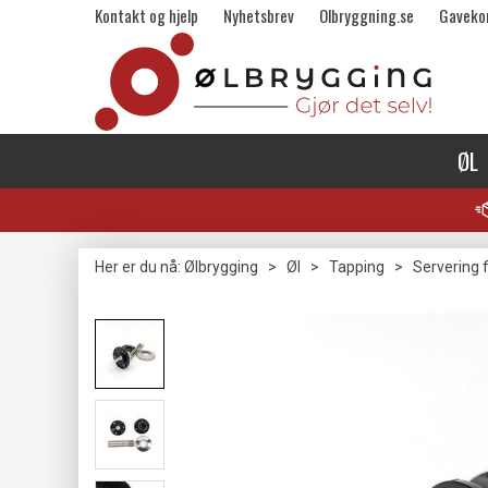
Kontakt og hjelp
Nyhetsbrev
Olbryggning.se
Gaveko
ØL
Her er du nå:
Ølbrygging
>
Øl
>
Tapping
>
Servering f