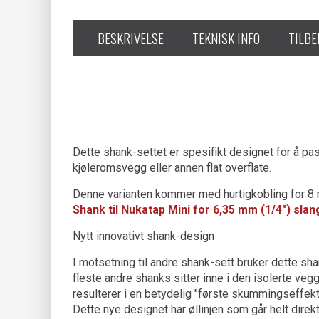
BESKRIVELSE
TEKNISK INFO
TILB
Dette shank-settet er spesifikt designet for å pass
kjøleromsvegg eller annen flat overflate.
Denne varianten kommer med hurtigkobling for 8 
Shank til Nukatap Mini for 6,35 mm (1/4") slan
Nytt innovativt shank-design
I motsetning til andre shank-sett bruker dette s
fleste andre shanks sitter inne i den isolerte veg
resulterer i en betydelig "første skummingseffekt"
Dette nye designet har øllinjen som går helt dire