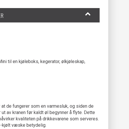
ER
ni til en kjøleboks, kegerator, ølkjøleskap,
r at de fungerer som en varmesluk, og siden de
t av kranen før kaldt øl begynner å flyte. Dette
t påvirker kvaliteten på drikkevarene som serveres.
e-kjølt væske betydelig.