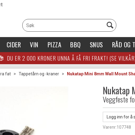
rt
CIDER
VIN
PIZZA
BBQ
SNUS
RÅD OG T
DU ER
2 000
KRONER UNNA Å FÅ FRI FRAKT! (SE VILKÅR
ra fat
>
Tappetårn og -kraner
>
Nukatap Mini 8mm Wall Mount Sha
Nukatap 
Veggfeste fo
Logg inn for å 
Varenr:
107748