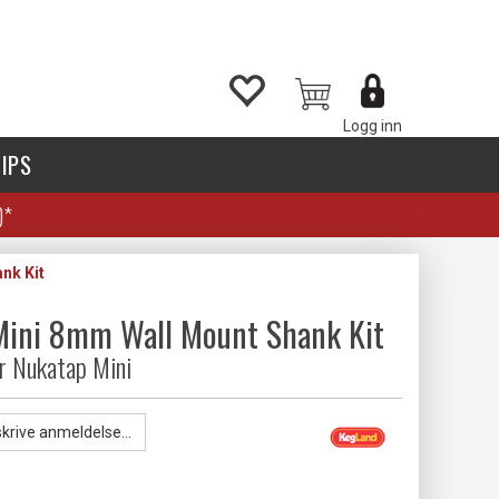
Logg inn
IPS
)*
nk Kit
Mini 8mm Wall Mount Shank Kit
r Nukatap Mini
skrive anmeldelse...