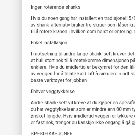
Ingen roterende shanks
Hvis du noen gang har installert en tradisjonell 5
av shank-alternativ bruker tre skruer som låser kra
til å rotere kranen i hvilken som helst orientering,
Enkel installasjon
I motsetning til andre lange shank-sett krever de
et hull stort nok til å imøtekomme dimensjonen p
enklere. Hvis du imidlertid er bekymret for den li
av veggen for å tillate kald luft å sirkulere rundt 
beste verktøyet for jobben.
Enhver veggtykkelse
Andre shank-sett vil kreve at du kjøper en spesif
du har veggtykkelser som er mindre enn 80 mm tyk
ønsket lengde. Hvis imidlertid veggen er tykkere 
er fast nok, trenger du kanskje ikke engang å gå
SPESIFIKASJONER