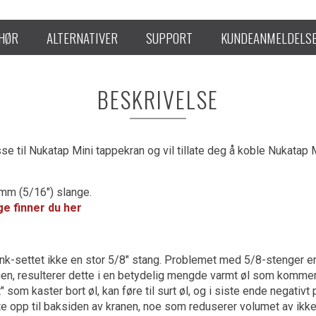
EHØR
ALTERNATIVER
SUPPORT
KUNDEANMELDELS
BESKRIVELSE
e til Nukatap Mini tappekran og vil tillate deg å koble Nukatap Mi
mm (5/16") slange.
ge finner du her
hank-settet ikke en stor 5/8" stang. Problemet med 5/8-stenger e
gen, resulterer dette i en betydelig mengde varmt øl som kommer u
 som kaster bort øl, kan føre til surt øl, og i siste ende negativ
kte opp til baksiden av kranen, noe som reduserer volumet av ikk