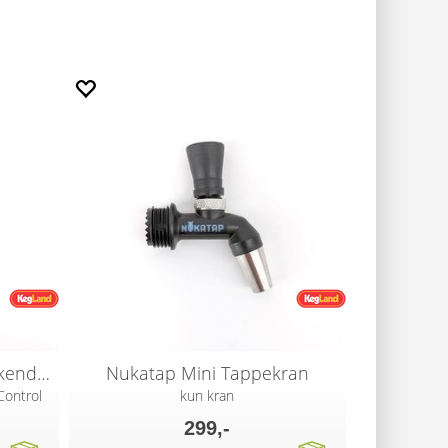
Nukatap FC & mini selvlukkende fjær
Nukatap Mini Tappekran
Control
kun kran
299,-