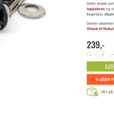
Dette shank-sett
tappekran
og vi
kegerator, ølkjø
Denne varianten
Shank til Nukat
239,-
-
KJØ
20+
på 