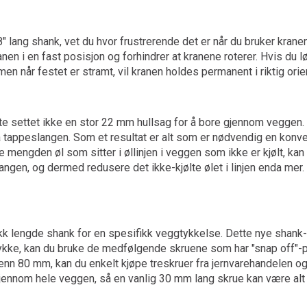
/8" lang shank, vet du hvor frustrerende det er når du bruker kran
nen i en fast posisjon og forhindrer at kranene roterer. Hvis du lø
 men når festet er stramt, vil kranen holdes permanent i riktig orie
tte settet ikke en stor 22 mm hullsag for å bore gjennom veggen
å tappeslangen. Som et resultat er alt som er nødvendig en konve
lle mengden øl som sitter i øllinjen i veggen som ikke er kjølt, k
slangen, og dermed redusere det ikke-kjølte ølet i linjen enda mer.
ikk lengde shank for en spesifikk veggtykkelse. Dette nye shank-
ke, kan du bruke de medfølgende skruene som har "snap off"-punk
enn 80 mm, kan du enkelt kjøpe treskruer fra jernvarehandelen og
 gjennom hele veggen, så en vanlig 30 mm lang skrue kan være al