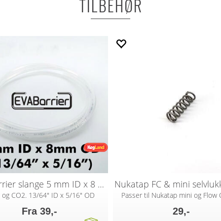
TILBEHØR
EVABarrier slange 5 mm ID x 8 mm OD
øl og CO2. 13/64" ID x 5/16" OD
Passer til Nukatap mini og Flow 
Fra 39,-
29,-