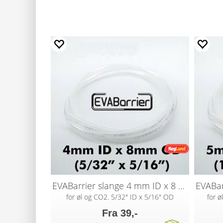
EVABarrier slange 4 mm ID x 8 mm OD
for øl og CO2. 5/32" ID x 5/16" OD
for 
Fra 39,-