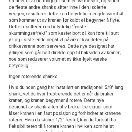
stenger er at de fungerer som en varmesluk, og siden
de fleste andre shanks sitter inne i den isolerte
veggen, resulterer dette i en betydelig mengde varmt øl
som kommer ut av kranen før kaldt øl begynner å flyte.
Dette resulterer i en betydelig "første
skummingseffekt" som kaster bort øl, kan føre til surt
øl, og i siste ende negativt påvirker kvaliteten på
drikkevarene som serveres. Dette nye designet har
øllinjen som går helt direkte opp til baksiden av kranen,
noe som reduserer volumet av ikke-kjølt væske
betydelig.
Ingen roterende shanks
Hvis du noen gang har installert en tradisjonell 5/8" lang
shank, vet du hvor frustrerende det er når du bruker
kranen, og kranen begynner å rotere. Dette nye
designet av shank-alternativ bruker tre skruer som
låser kranen i en fast posisjon og forhindrer at kranene
roterer. Hvis du løsner 1/2" festet, kan du fortsatt ha
fleksibiliteten til å rotere kranen i hvilken som helst