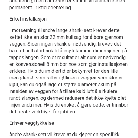
orientering, men når festet er stramt, vil kranen holdes
permanent i riktig orientering.
Enkel installasjon
I motsetning til andre lange shank-sett krever dette
settet ikke en stor 22 mm hullsag for å bore gjennom
veggen. Siden ingen shank er nødvendig, kreves det
bare et hull stort nok til å imøtekomme dimensjonen på
tappeslangen. Som et resultat er alt som er nødvendig
en konvensjonell 8 mm bor, noe som gjør installasjonen
enklere. Hvis du imidlertid er bekymret for den lille
mengden øl som sitter i øllinjen i veggen som ikke er
kjølt, kan du også lage et større diameter skum på
innsiden av veggen for å tillate kald luft å sirkulere
rundt slangen, og dermed redusere det ikke-kjølte ølet i
linjen enda mer. Hvis du ønsket å gjøre dette, er trinnbor
det beste verktøyet for jobben.
Enhver veggtykkelse
Andre shank-sett vil kreve at du kjøper en spesifikk