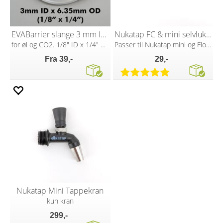
EVABarrier slange 3 mm ID x 6.35mm OD
Nukatap FC & mini selvlukkende fjær
for øl og CO2. 1/8" ID x 1/4" OD
Passer til Nukatap mini og Flow Control
Fra 39,-
29,-
Nukatap Mini Tappekran
kun kran
299,-