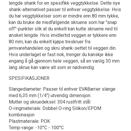
lengde shank for en spesifikk veggtykkelse. Dette nye
shank-alternativet passer til enhver veggtykkelse. Hvis
du har veggtykkelser som er mindre enn 80 mm tykke,
kan du bruke de medfølgende skruene som har "snap
off"-punkter slik at du enkelt kan kutte skruene ned til
ønsket lengde. Hvis imidlertid veggen er tykkere enn
80 mm, kan du enkelt kjøpe treskruer fra
jernvarehandelen og skru shank-settet til veggen din.
Hvis underlaget er fast nok, trenger du kanskje ikke
engang å gå gjennom hele veggen, så en vanlig 30 mm
lang skrue kan være alt som er nødvendig.
SPESIFIKASJONER
Slangediameter: Passer til enhver EVABarrier slange
med 6,35 mm (1/4") utvendig dimensjon.
Mutter og skruedeksel: 304 rustfritt stål
O-ringmateriale: Dobbel O-ring Silikon/EPDM
kombinasjon
Plastmateriale: POK
Temp-range: -10°C - 100°C