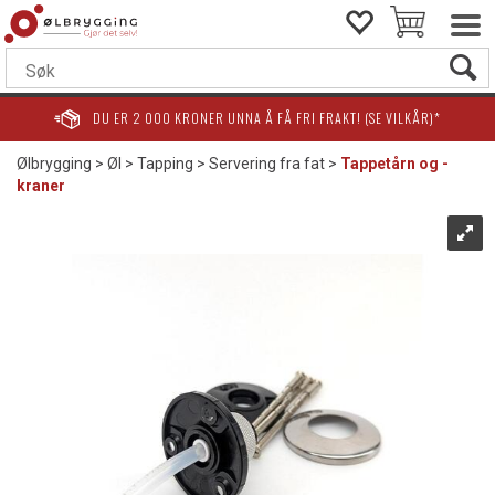
DU ER
2 000
KRONER UNNA Å FÅ FRI FRAKT! (SE VILKÅR)*
Ølbrygging
>
Øl
>
Tapping
>
Servering fra fat
>
Tappetårn og -
kraner