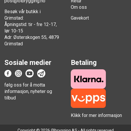
post@olbrygging.no
Retur
Om oss
Besøk vår butikk i
Grimstad:
Gavekort
Åpningstid: tir - fre 12-17,
lør 10-15
Adr: Østerskogen 55, 4879
Grimstad
Sosiale medier
Betaling
følg oss for å motta
informasjon, nyheter og
tilbud
Klikk for mer informasjon
Copyright © 2026 Ølbrygging AS - All rights reserved