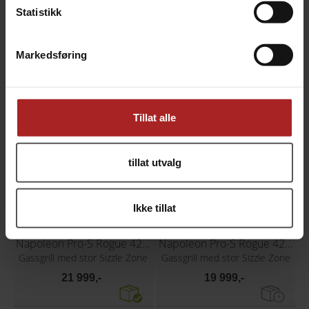
Statistikk
Bruksområde
BBQ
Markedsføring
TILBEHØR
Tillat alle
tillat utvalg
Ikke tillat
Napoleon Pro-S Rogue 425, Phantom
Napoleon Pro-S Rogue 425, rustfritt stål
Gassgrill med stor Sizzle Zone
Gassgrill med stor Sizzle Zone
21 999,-
19 999,-