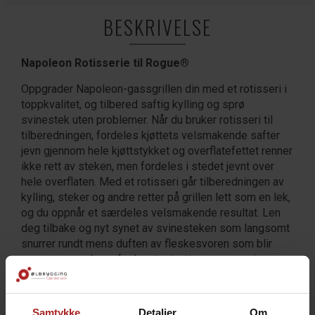
BESKRIVELSE
Napoleon Rotisserie til Rogue®
Oppgrader Napoleon-gassgrillen din med et rotisseri i
toppkvalitet, og tilbered saftig kylling og sprø
svinestek uten problemer. Når du bruker rotisseri til
tilberedningen, fordeles kjøttets velsmakende safter
jevn gjennom hele kjøttstykket og overflatefettet renner
ikke rett av steken, men fordeles i stedet jevnt over
hele overflaten. Med et rotisseri går tilberedningen av
kylling, steker og andre retter på grillen lett som en lek,
og du oppnår et særdeles velsmakende resultat. Len
deg tilbake og nyt synet av svinesteken som langsomt
snurrer rundt mens duften av fleskesvoren som blir
sprøere og gylnere for hvert minutt, sprer seg gjennom
luften.
Passer til Napoleon Rogue® 365, 425, 525 og 625.
Samtykke
Detaljer
Om