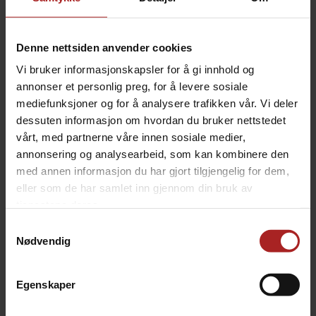
Settet består av:
En kraftig motor med 1,8 m ledning og tilhørende
Denne nettsiden anvender cookies
beslag
Vi bruker informasjonskapsler for å gi innhold og
Rotisserispyd i rustfritt stål med en diameter på
annonser et personlig preg, for å levere sosiale
8 mm og en lengde på 64,5 cm
mediefunksjoner og for å analysere trafikken vår. Vi deler
To gafler i rustfritt stål
dessuten informasjon om hvordan du bruker nettstedet
T-håndtak i sort plast
vårt, med partnerne våre innen sosiale medier,
annonsering og analysearbeid, som kan kombinere den
Et beslag som holder rotisseristangen på plass i
med annen informasjon du har gjort tilgjengelig for dem,
motoren
eller som de har samlet inn gjennom din bruk av
Motoren kan trekke en balansert vekt på 5,5 kg
tjenestene deres.
Samtykkevalg
Alle deler er fremstilt i rustfritt stål og kan vaskes i
Nødvendig
oppvaskmaskin – naturligvis med unntak av motoren.
Egenskaper
TEKNISK INFO