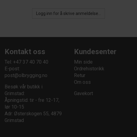
Logg inn for å skrive anmeldelse...
Kontakt oss
Kundesenter
Tel: +47 37 40 70 40
Min side
E-post:
Ordrehistorikk
post@olbrygging.no
Retur
Om oss
Besøk vår butikk i
Grimstad:
Gavekort
Åpningstid: tir - fre 12-17,
lør 10-15
Adr: Østerskogen 55, 4879
Grimstad