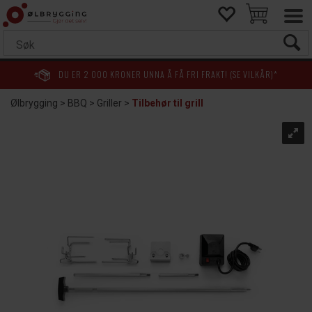
DU ER
2 000
KRONER UNNA Å FÅ FRI FRAKT! (SE VILKÅR)*
Ølbrygging
>
BBQ
>
Griller
>
Tilbehør til grill