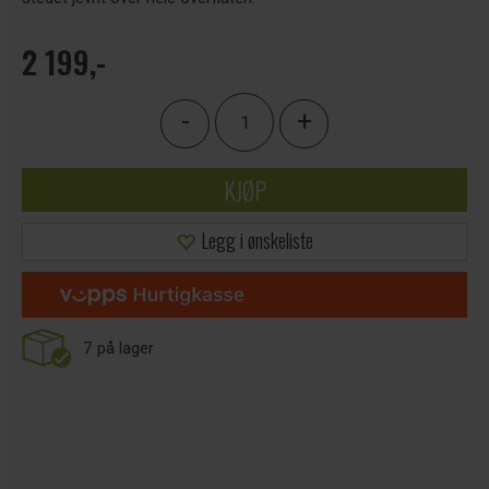
2 199,-
-
+
KJØP
Legg i ønskeliste
7
på lager