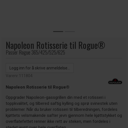
Napoleon Rotisserie til Rogue®
Passer Rogue 365/425/525/625
Logg inn for å skrive anmeldelse...
Varenr:
111804
Napoleon Rotisserie til Rogue®
Oppgrader Napoleon-gassgrillen din med et rotisseri i
toppkvalitet, og tilbered saftig kylling og sprø svinestek uten
problemer. Når du bruker rotisseri til tilberedningen, fordeles
kjøttets velsmakende safter jevn gjennom hele kjøttstykket og
overflatefettet renner ikke rett av steken, men fordeles i
stedet jevnt over hele overflaten.