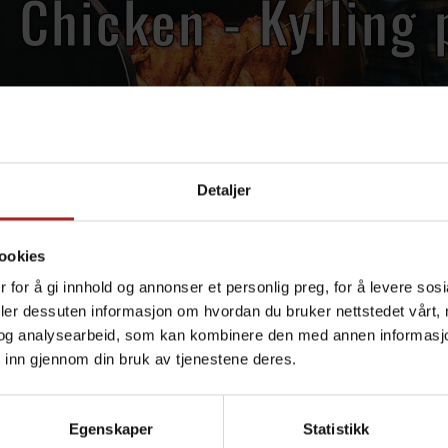
 Chicken - Kylling 
lling gir to nyttige effekter; kyllingen blir jevnt stekt og
Detaljer
ut!
ookies
over natten.
 for å gi innhold og annonser et personlig preg, for å levere sos
 dårlig tid kan du klare deg med 4-6 timer i laken. Dette høres ka
deler dessuten informasjon om hvordan du bruker nettstedet vårt,
og analysearbeid, som kan kombinere den med annen informasjon d
 inn gjennom din bruk av tjenestene deres.
ni inn kylling med ønsket rub (vi anbefaler
Sweet Chicken Rub
)
Egenskaper
Statistikk
er. Kutt av toppen og tre kyllingen over boksen. Om du ønsker kan