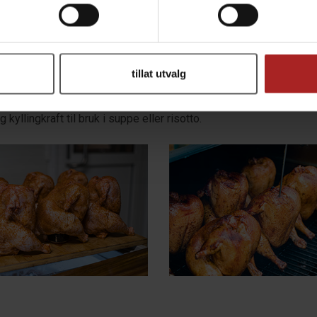
 i ovn på middels sterk varme (ca 140°C) til den oppnår kjernetemp
en god drøy time for å oppnå kjernetemp.
tillat utvalg
g fra skrog, eller skjær den i serveringsbiter, og nyt!
kyllingkraft til bruk i suppe eller risotto.