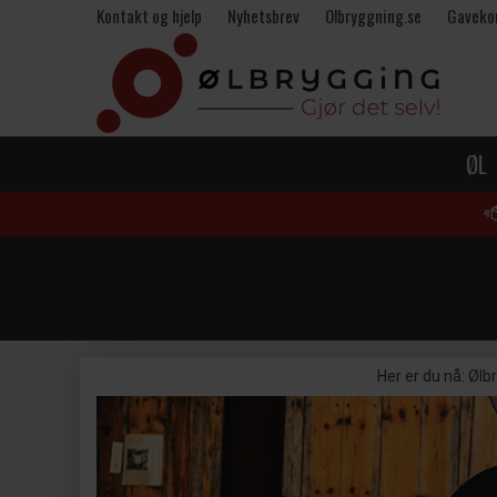
Kontakt og hjelp
Nyhetsbrev
Olbryggning.se
Gaveko
ØL
Her er du nå:
Ølb