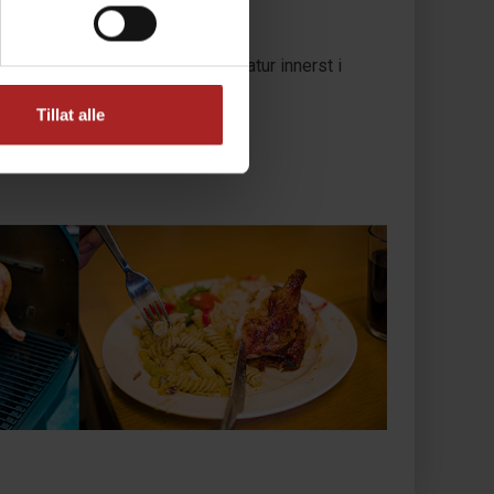
eratur på 70°C (mål kjernetemperatur innerst i
Tillat alle