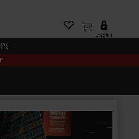
Logg inn
IPS
)*