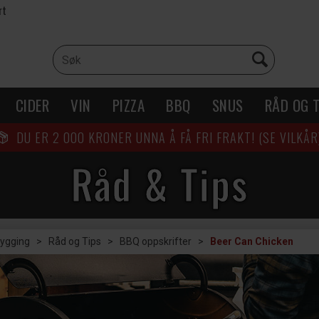
rt
CIDER
VIN
PIZZA
BBQ
SNUS
RÅD OG T
DU ER
2 000
KRONER UNNA Å FÅ FRI FRAKT! (SE VILKÅR
Råd & Tips
rygging
>
Råd og Tips
>
BBQ oppskrifter
>
Beer Can Chicken