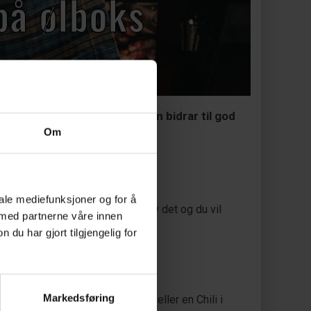
på ølboks
 det tilføres damp fra ølet som bidrar til god
Om
iale mediefunksjoner og for å
nskje litt omfattende ut, men prøv det og du vil
 med partnerne våre innen
u har gjort tilgjengelig for
Markedsføring
 du legge et par hvitløks fedd eller en Chili i