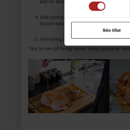
ølet for ekstra «krydder».
Stek kylling i en Pellets Smoker, grill eller
brystet eller på innsiden av låret.). Påregn 
Ikke tillat
Hvil kylling lunt i 15-20 minutter. Rens kyllin
Tips: ta vare på ferdig renset skrog og kok en deilig 