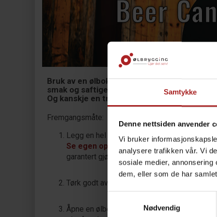
Beer Can
Bruk av en ølboks som stativ for steking av ky
smak og saftigere kjøtt.
Samtykke
Og kanskje en tredje; det ser ganske så tøft 
Fremgangsmåte:
Denne nettsiden anvender c
Legg en hel kylling i sukkersalt lake (Brine) 
Vi bruker informasjonskapsler
Se egen oppskrift på Brine her
. Om du har
analysere trafikken vår. Vi 
garantert gjøre det igjen!
sosiale medier, annonsering 
dem, eller som de har samlet
Tørk godt av kyllingen med kjøkkenpapir og g
Samtykkevalg
Nødvendig
Åpne en ølboks og drikk to solide bonus-slurk