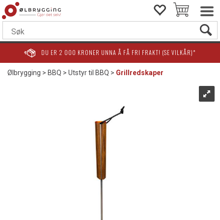
DU ER
2 000
KRONER UNNA Å FÅ FRI FRAKT! (SE VILKÅR)*
Ølbrygging
>
BBQ
>
Utstyr til BBQ
>
Grillredskaper