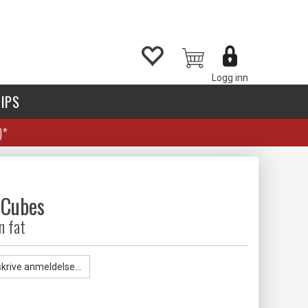
Logg inn
IPS
)*
 Cubes
n fat
skrive anmeldelse...