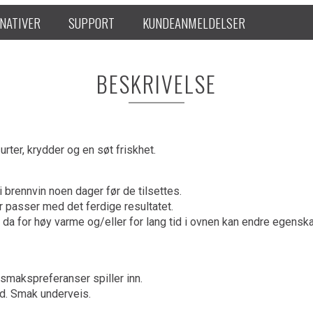
NATIVER
SUPPORT
KUNDEANMELDELSER
BESKRIVELSE
rter, krydder og en søt friskhet.
 i brennvin noen dager før de tilsettes.
or passer med det ferdige resultatet.
 for høy varme og/eller for lang tid i ovnen kan endre egenskape
e smakspreferanser spiller inn.
nd. Smak underveis.