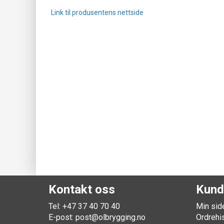
Link til produsentens nettside
Kontakt oss
Kund
Tel: +47 37 40 70 40
Min sid
E-post:
post@olbrygging.no
Ordrehi