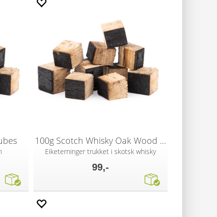
ubes
100g Scotch Whisky Oak Wood Cubes
m
Eiketerninger trukket i skotsk whisky
99,-