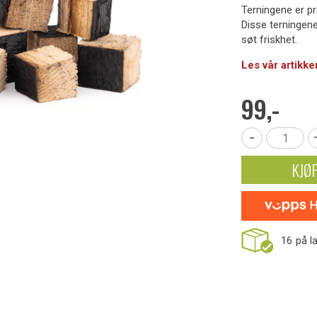
Terningene er pr
Disse terningene
søt friskhet.
Les vår artikke
99,-
-
KJØ
16
på l