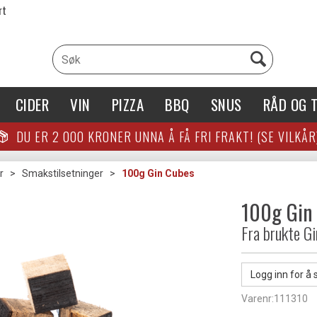
rt
CIDER
VIN
PIZZA
BBQ
SNUS
RÅD OG T
DU ER
2 000
KRONER UNNA Å FÅ FRI FRAKT! (SE VILKÅR
r
>
Smakstilsetninger
>
100g Gin Cubes
100g Gin
Fra brukte Gi
Logg inn for å 
Varenr:
111310