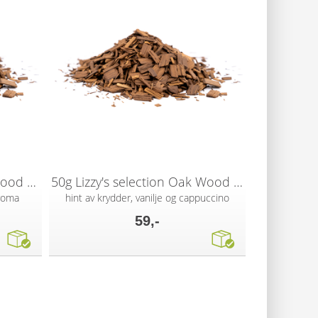
50g FO High Vanilla Oak Wood Chips
50g Lizzy's selection Oak Wood Chips
aroma
hint av krydder, vanilje og cappuccino
59,-