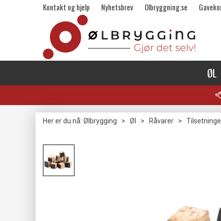
Kontakt og hjelp
Nyhetsbrev
Olbryggning.se
Gaveko
ØL
Her er du nå:
Ølbrygging
>
Øl
>
Råvarer
>
Tilsetninge