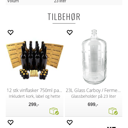
Volum
23 liter
TILBEHØR
12 stk vinflasker 750ml pakke
23L Glass Carboy / Fermenter
Inkludert kork, label og hette
Glassbeholder på 23 liter
299,-
699,-