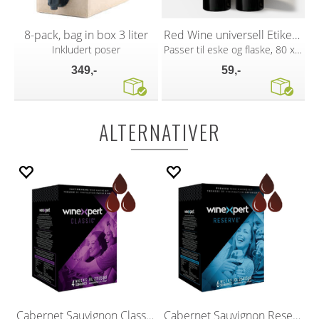
8-pack, bag in box 3 liter
Red Wine universell Etikett 30 stk
Inkludert poser
Passer til eske og flaske, 80 x 110 mm
349,-
59,-
ALTERNATIVER
Cabernet Sauvignon Classic vinsett
Cabernet Sauvignon Reserve vinsett