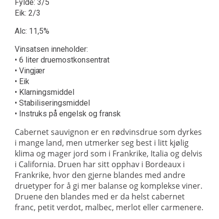
Fylde: 3/5
Eik: 2/3
Alc: 11,5%
Vinsatsen inneholder:
• 6 liter druemostkonsentrat
• Vingjær
• Eik
• Klarningsmiddel
• Stabiliseringsmiddel
• Instruks på engelsk og fransk
Cabernet sauvignon er en rødvinsdrue som dyrkes
i mange land, men utmerker seg best i litt kjølig
klima og mager jord som i Frankrike, Italia og delvis
i California. Druen har sitt opphav i Bordeaux i
Frankrike, hvor den gjerne blandes med andre
druetyper for å gi mer balanse og komplekse viner.
Druene den blandes med er da helst cabernet
franc, petit verdot, malbec, merlot eller carmenere.