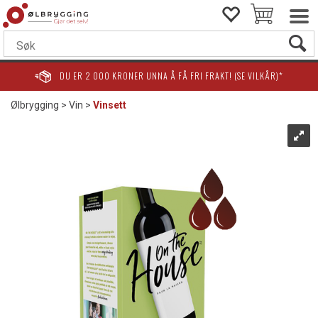
DU ER
2 000
KRONER UNNA Å FÅ FRI FRAKT! (SE VILKÅR)*
Ølbrygging
>
Vin
>
Vinsett