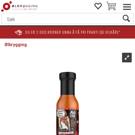
DU ER
2 000
KRONER UNNA Å FÅ FRI FRAKT! (SE VILKÅR)*
Ølbrygging