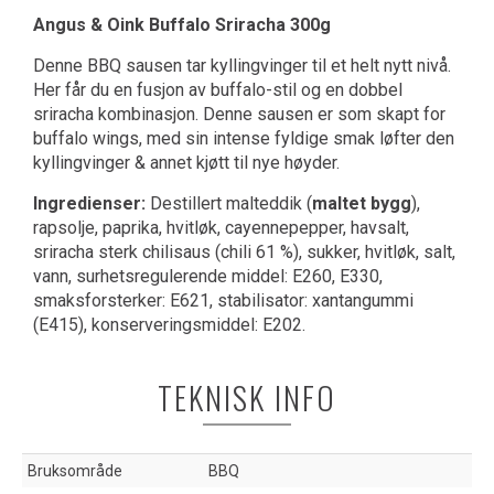
Angus & Oink Buffalo Sriracha 300g
Denne BBQ sausen tar kyllingvinger til et helt nytt nivå.
Her får du en fusjon av buffalo-stil og en dobbel
sriracha kombinasjon. Denne sausen er som skapt for
buffalo wings, med sin intense fyldige smak løfter den
kyllingvinger & annet kjøtt til nye høyder.
Ingredienser:
Destillert malteddik (
maltet bygg
),
rapsolje, paprika, hvitløk, cayennepepper, havsalt,
sriracha sterk chilisaus (chili 61 %), sukker, hvitløk, salt,
vann, surhetsregulerende middel: E260, E330,
smaksforsterker: E621, stabilisator: xantangummi
(E415), konserveringsmiddel: E202.
TEKNISK INFO
Bruksområde
BBQ