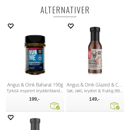
ALTERNATIVER
Angus & Oink Baharat 190g
Angus & Oink Glazed & Confused 300g
Tyrkisk inspirert krydderblanding
Søt, røkt, krydret & fruktig BBQ saus
199,-
149,-