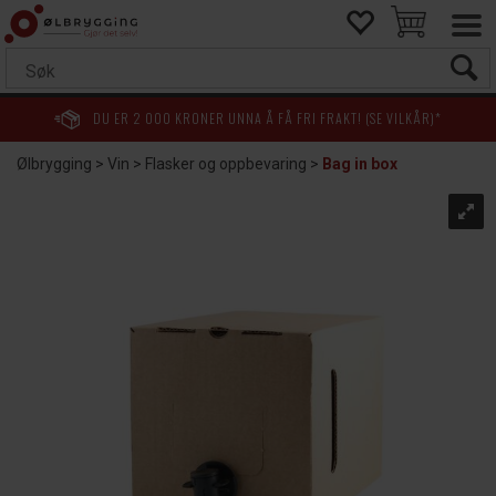
DU ER
2 000
KRONER UNNA Å FÅ FRI FRAKT! (SE VILKÅR)*
Ølbrygging
>
Vin
>
Flasker og oppbevaring
>
Bag in box