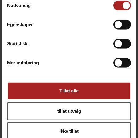
Nødvendig
1 449,-
1 449,-
Egenskaper
Statistikk
Markedsføring
Merlot Reserve Vinsett
Riesling Classic vinsett
Tillat alle
for 23L rødvin (California)
for 23L hvitvin (California)
1 449,-
949,-
tillat utvalg
Ikke tillat