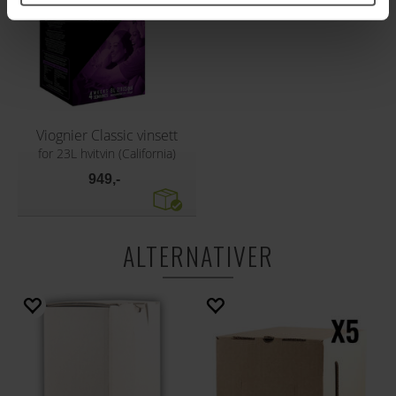
Viognier Classic vinsett
for 23L hvitvin (California)
949,-
ALTERNATIVER