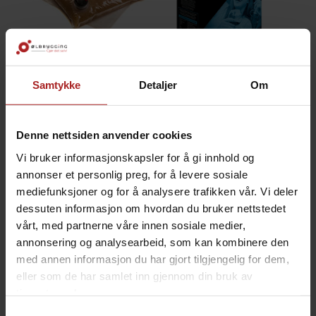
5 liter pose for Bag In Box
Argentine Malbec Reserve vinsett
Samtykke
Detaljer
Om
tilpasset Bag in Box 5 liter eske
for 23 liter rødvin (Argentina)
39,-
1 449,-
Denne nettsiden anvender cookies
Vi bruker informasjonskapsler for å gi innhold og
annonser et personlig preg, for å levere sosiale
mediefunksjoner og for å analysere trafikken vår. Vi deler
dessuten informasjon om hvordan du bruker nettstedet
vårt, med partnerne våre innen sosiale medier,
annonsering og analysearbeid, som kan kombinere den
med annen informasjon du har gjort tilgjengelig for dem,
eller som de har samlet inn gjennom din bruk av
tjenestene deres.
Australian Shiraz Reserve vinsett
Cabernet Sauvignon Reserve vinsett
for 23L rødvin (Australian)
for 23L rødvin (Australian)
Samtykkevalg