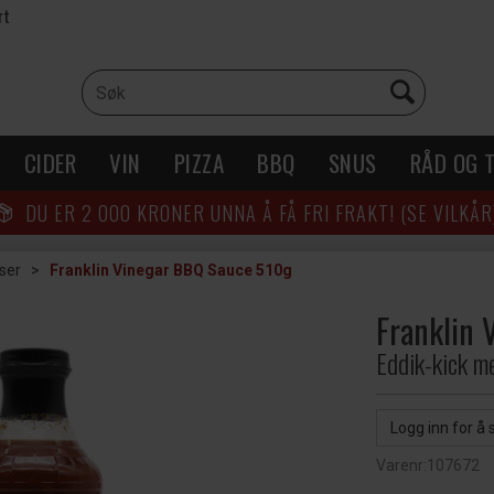
rt
CIDER
VIN
PIZZA
BBQ
SNUS
RÅD OG T
DU ER
2 000
KRONER UNNA Å FÅ FRI FRAKT! (SE VILKÅR
ser
>
Franklin Vinegar BBQ Sauce 510g
Franklin 
Eddik-kick m
Logg inn for å 
Varenr:
107672