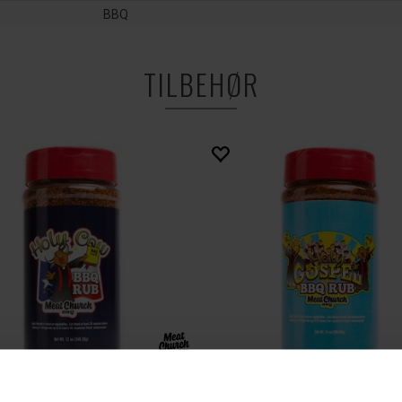
BBQ
TILBEHØR