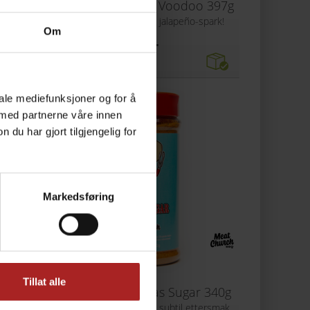
l 397g
Meat Church Holy Voodoo 397g
ing
Cajun-kick med Texas jalapeño-spark!
Om
269,-
iale mediefunksjoner og for å
 med partnerne våre innen
u har gjort tilgjengelig for
Markedsføring
Tillat alle
t 170g
Meat Church Texas Sugar 340g
!
Søtt BBQ-krydder med subtil ettersmak