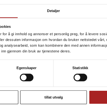
t Church Holy Cow 340g
Meat Church Holy Gospe
exas-smak: kraftig & autentisk!
Holy Cow/The Gospel bland
Detaljer
269,-
269,-
ookies
 for å gi innhold og annonser et personlig preg, for å levere sos
deler dessuten informasjon om hvordan du bruker nettstedet vårt,
og analysearbeid, som kan kombinere den med annen informasjon d
 inn gjennom din bruk av tjenestene deres.
Egenskaper
Statistikk
tillat utvalg
t Church Seafood 170g
Meat Church Season Sal
rmet sjømatkrydder med futt!
Perfekt på pommes frites