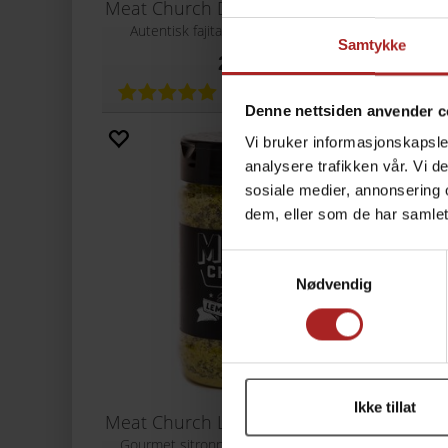
Meat Church Dia de la Fajita 397g
Mea
Autentisk fajitas-krydder med sitrus
Dyp T
Samtykke
269,-
Denne nettsiden anvender c
Vi bruker informasjonskapsler
analysere trafikken vår. Vi 
sosiale medier, annonsering 
dem, eller som de har samlet
Samtykkevalg
Nødvendig
Ikke tillat
Meat Church Lemon Pepper 170g
Mea
Gourmet sitronpepper med BBQ-twist
Gou