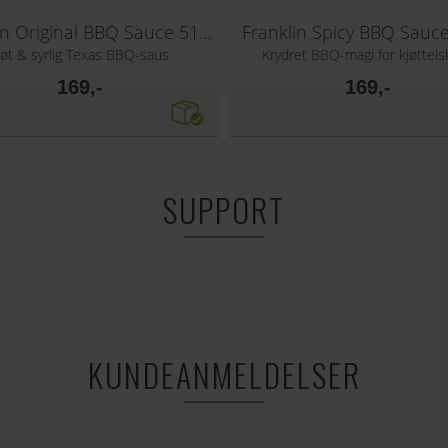
Franklin Original BBQ Sauce 510g
Franklin Spicy BBQ Sauc
øt & syrlig Texas BBQ-saus
Krydret BBQ-magi for kjøttels
169,-
169,-
SUPPORT
KUNDEANMELDELSER