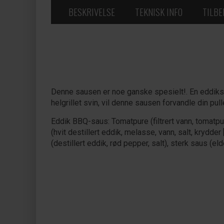
BESKRIVELSE
TEKNISK INFO
TILB
Denne sausen er noe ganske spesielt!. En eddiksa
helgrillet svin, vil denne sausen forvandle din p
Eddik BBQ-saus: Tomatpure (filtrert vann, tomatpur
(hvit destillert eddik, melasse, vann, salt, krydder
(destillert eddik, rød pepper, salt), sterk saus (el