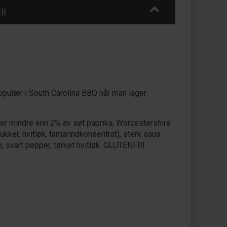
ER
opulær i South Carolina BBQ når man lager
lder mindre enn 2% av søt paprika, Worcestershire
sukker, hvitløk, tamarindkonsentrat), sterk saus
re, svart pepper, tørket hvitløk. GLUTENFRI.