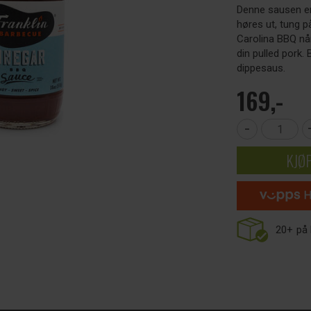
Denne sausen er
høres ut, tung 
Carolina BBQ når
din pulled pork
dippesaus.
169,-
-
KJØ
20+
på 