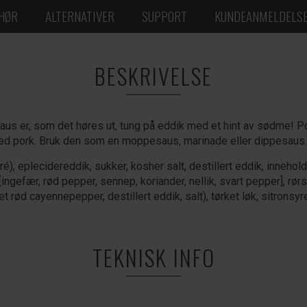
EHØR
ALTERNATIVER
SUPPORT
KUNDEANMELDELS
BESKRIVELSE
us er, som det høres ut, tung på eddik med et hint av sødme! P
ulled pork. Bruk den som en moppesaus, marinade eller dippesaus.
é), eplecidereddik, sukker, kosher salt, destillert eddik, inneho
 [ingefær, rød pepper, sennep, koriander, nellik, svart pepper], rør
det rød cayennepepper, destillert eddik, salt), tørket løk, sitronsy
TEKNISK INFO