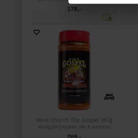
179,-
Meat Church The Gospel 397g
Allsidig BBQ-krydder: Rikt & autentisk!
269,-