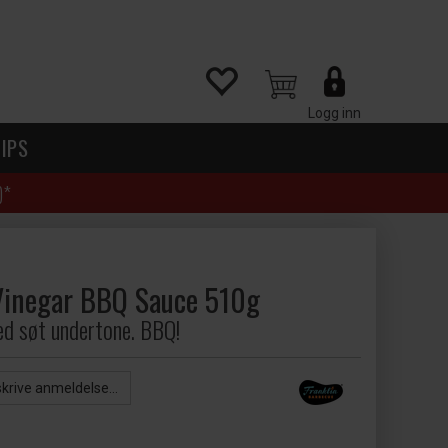
Logg inn
IPS
)*
Vinegar BBQ Sauce 510g
ed søt undertone. BBQ!
skrive anmeldelse...