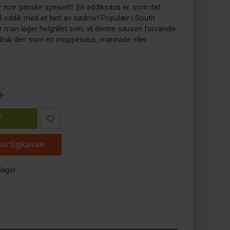
 noe ganske spesielt!. En eddiksaus er, som det
på eddik med et hint av sødme! Populær i South
 man lager helgrillet svin, vil denne sausen forvandle
. Bruk den som en moppesaus, marinade eller
+
P
lager