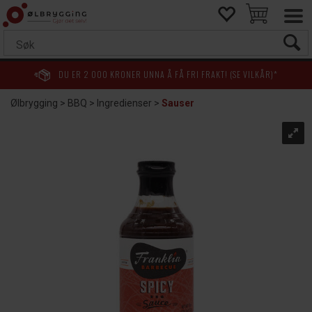
DU ER
2 000
KRONER UNNA Å FÅ FRI FRAKT! (SE VILKÅR)*
Ølbrygging
>
BBQ
>
Ingredienser
>
Sauser