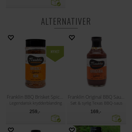
ALTERNATIVER
Franklin BBQ Brisket Spice Rub 326g
Franklin Original BBQ Sauce 510g
Legendarisk krydderblanding
Søt & syrlig Texas BBQ-saus
259,-
169,-