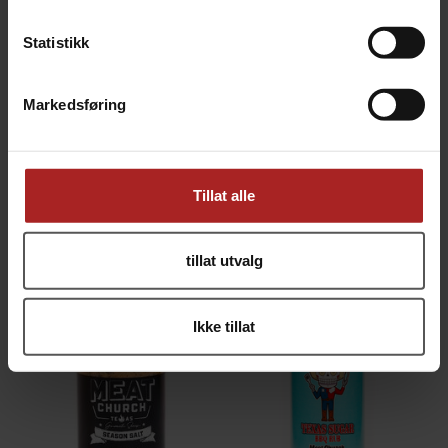
Statistikk
Markedsføring
Tillat alle
Meat Church Lemon Pepper 170g
Meat Church Seafood 170g
Gourmet sitronpepper med BBQ-twist
Gourmet sjømatkrydder med futt!
179,-
179,-
tillat utvalg
Ikke tillat