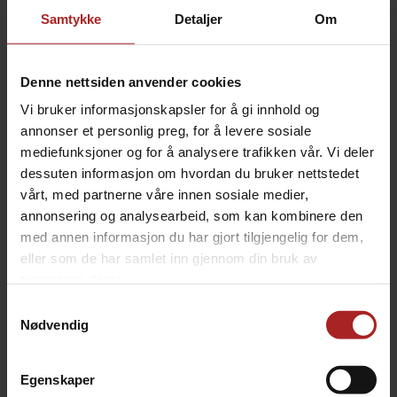
Meat Church Dia de la Fajita 397g
Meat Church Holy Cow 340g
Samtykke
Detaljer
Om
Autentisk fajitas-krydder med sitrus
Dyp Texas-smak: kraftig & autentisk!
269,-
269,-
Denne nettsiden anvender cookies
Vi bruker informasjonskapsler for å gi innhold og
annonser et personlig preg, for å levere sosiale
mediefunksjoner og for å analysere trafikken vår. Vi deler
dessuten informasjon om hvordan du bruker nettstedet
vårt, med partnerne våre innen sosiale medier,
annonsering og analysearbeid, som kan kombinere den
med annen informasjon du har gjort tilgjengelig for dem,
eller som de har samlet inn gjennom din bruk av
tjenestene deres.
Meat Church Holy Gospel 397g
Meat Church Holy Voodoo 397g
Samtykkevalg
Holy Cow/The Gospel blanding
Cajun-kick med Texas jalapeño-spark!
Nødvendig
269,-
269,-
Egenskaper