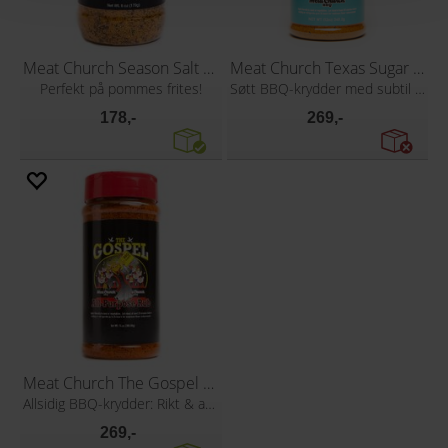
Meat Church Season Salt 170g
Meat Church Texas Sugar 340g
Perfekt på pommes frites!
Søtt BBQ-krydder med subtil ettersmak
178,-
269,-
Meat Church The Gospel 397g
Allsidig BBQ-krydder: Rikt & autentisk!
269,-