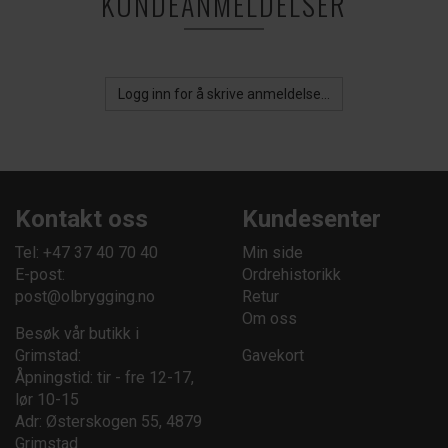
KUNDEANMELDELSER
Logg inn for å skrive anmeldelse...
Kontakt oss
Kundesenter
Tel: +47 37 40 70 40
Min side
E-post:
Ordrehistorikk
post@olbrygging.no
Retur
Om oss
Besøk vår butikk i
Grimstad:
Gavekort
Åpningstid: tir - fre 12-17,
lør 10-15
Adr: Østerskogen 55, 4879
Grimstad