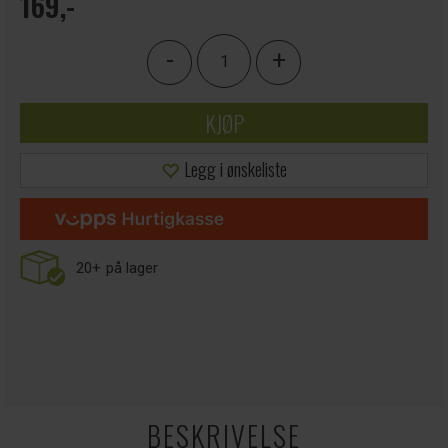
169,-
-
+
KJØP
Legg i ønskeliste
20+
på lager
BESKRIVELSE