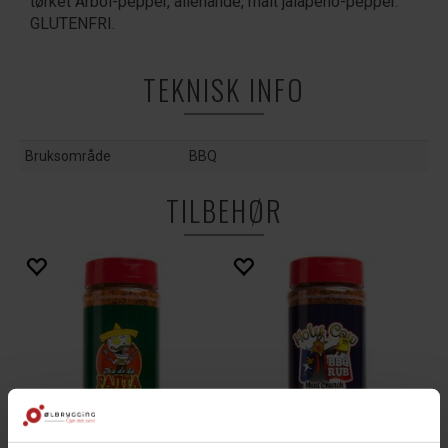
tørket Arbol-pepper, allehånde, malt jalapeno-pepper.
GLUTENFRI.
TEKNISK INFO
Bruksområde
BBQ
TILBEHØR