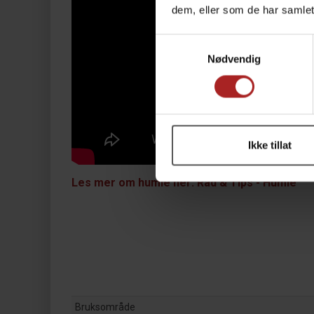
dem, eller som de har samlet
Samtykkevalg
Nødvendig
Ikke tillat
Les mer om humle her: Råd & Tips - Humle
Bruksområde