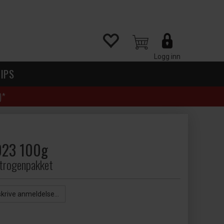
Logg inn
IPS
)*
023 100g
trogenpakket
skrive anmeldelse...