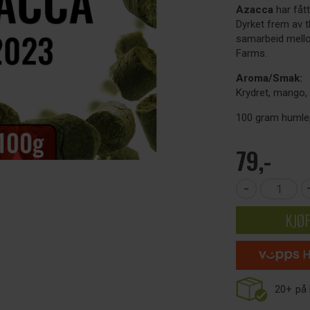
Azacca
har fått
Dyrket frem av 
samarbeid mell
Farms.
Aroma/Smak:
Krydret, mango, 
100 gram humlep
79,-
-
KJØ
20+
på 