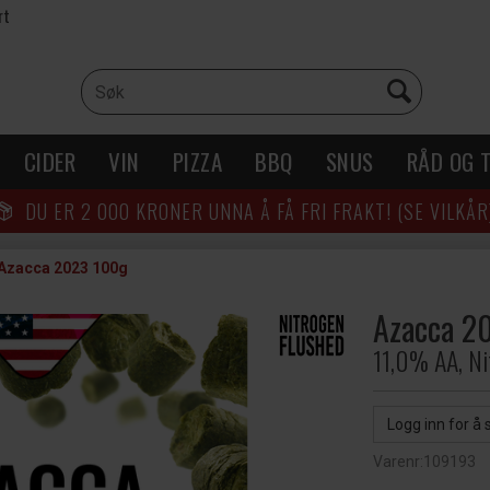
rt
CIDER
VIN
PIZZA
BBQ
SNUS
RÅD OG T
DU ER
2 000
KRONER UNNA Å FÅ FRI FRAKT! (SE VILKÅR
Azacca 2023 100g
Azacca 2
11,0% AA, Ni
Logg inn for å 
Varenr:
109193