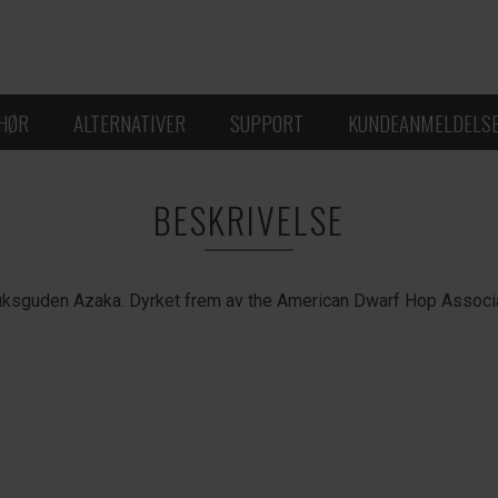
EHØR
ALTERNATIVER
SUPPORT
KUNDEANMELDELS
BESKRIVELSE
dbruksguden Azaka. Dyrket frem av the American Dwarf Hop Assoc