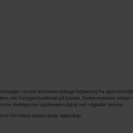
orseglet i lystett aluminiumsbelagt forpakning for optimal holdb
ers ville forringet kvaliteten på humlen. Denne metoden senker 
aroma. Humleposen oppbevares kjølig ved <4grader celsius.
k for videre oppbevaring i kjøleskap.