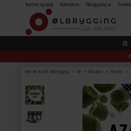
Kontakt og hjelp
Nyhetsbrev
Olbryggning.se
Gaveko
ØL
Her er du nå:
Ølbrygging
>
Øl
>
Råvarer
>
Humle
>