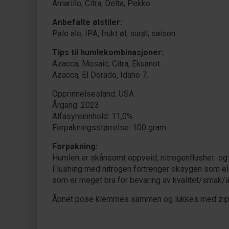
Amarillo, Citra, Delta, Pekko.
Anbefalte ølstiler:
Pale ale, IPA, frukt øl, surøl, saison.
Tips til humlekombinasjoner:
Azacca, Mosaic, Citra, Ekuanot.
Azacca, El Dorado, Idaho 7.
Opprinnelsesland: USA
Årgang: 2023
Alfasyreinnhold: 11,0%
Forpakningsstørrelse: 100 gram
Forpakning:
Humlen er skånsomt oppveid, nitrogenflushet og f
Flushing med nitrogen fortrenger oksygen som ell
som er meget bra for bevaring av kvalitet/smak/
Åpnet pose klemmes sammen og lukkes med ziploc