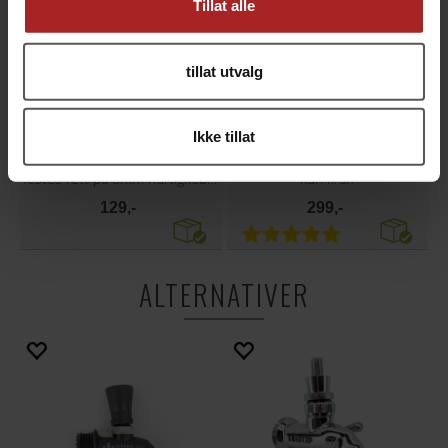
Tillat alle
tillat utvalg
Ikke tillat
Nukatap Mini Duotight Adaptor for 8 mm
Nukatap Mini Tappekran
festes rett på 8mm hurtigkobling
kun kran
129,-
299,-
ALTERNATIVER