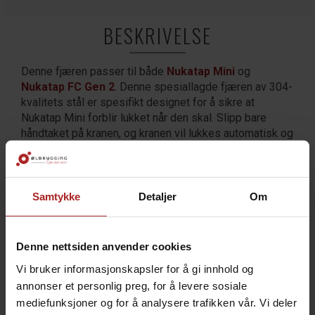
BESKRIVELSE
Denne fjæren passer til både
Nukatap Mini
og
Nukatap FC Gen 2
. Denne spesiallagde fjæren av 304-
kvalitets stål er spesifikt designet for å sikre at
Nukatap Mini forblir lukket når den skal. Slipp bare
håndtaket på kranen, og kranen vil lukkes automatisk og
forhindre at den ved et uhell forblir åpen og tømmer
fatet på gulvet.
Samtykke
Detaljer
Om
TEKNISK INFO
Denne nettsiden anvender cookies
Bruksområde
Øl
Vi bruker informasjonskapsler for å gi innhold og
Undermerke
Nukatap
annonser et personlig preg, for å levere sosiale
Nukatap Mini
mediefunksjoner og for å analysere trafikken vår. Vi deler