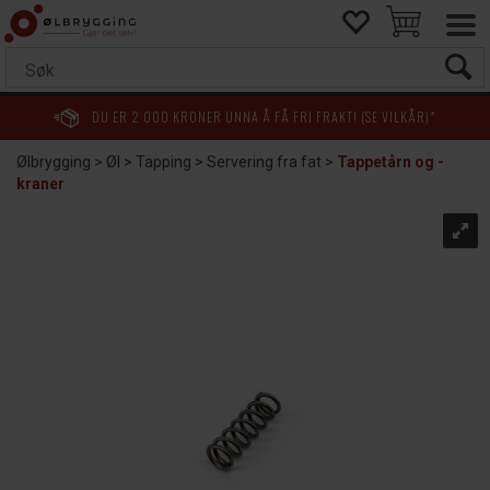
DU ER
2 000
KRONER UNNA Å FÅ FRI FRAKT! (SE VILKÅR)*
Ølbrygging
>
Øl
>
Tapping
>
Servering fra fat
>
Tappetårn og -
kraner