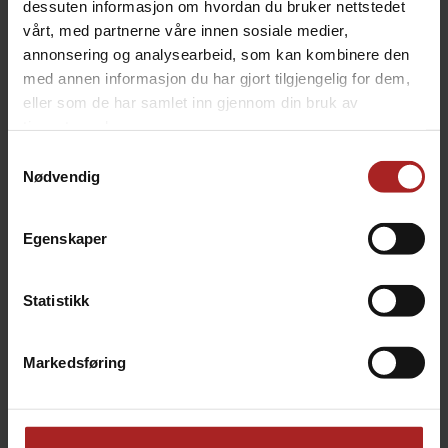
dessuten informasjon om hvordan du bruker nettstedet
TILBEHØR
vårt, med partnerne våre innen sosiale medier,
annonsering og analysearbeid, som kan kombinere den
med annen informasjon du har gjort tilgjengelig for dem,
eller som de har samlet inn gjennom din bruk av
tjenestene deres.
Samtykkevalg
Nødvendig
Egenskaper
Nukatap Mini 6,35mm Wall Mount Shank Kit
Nukatap Mini 8mm Wall Mount Shank Kit
Statistikk
Veggfeste for Nukatap Mini
Veggfeste for Nukatap Mini
229,-
239,-
Markedsføring