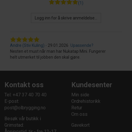
(1)
Logg inn for å skrive anmeldelse...
Andre (Stiv Kuling)
29.01.2026
Upassende?
Nesten et must når man har Nukatap Mini. Fungerer
helt utmerket til jobben den skal gjøre.
Kontakt oss
Kundesenter
Tel: +47 37 40 70 40
Min side
E-post:
Ordrehistorikk
post@olbrygging.no
Retur
Om oss
Besøk vår butikk i
Grimstad:
Gavekort
Åpningstid: tir - fre 12-17,