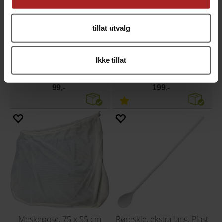
tillat utvalg
Ikke tillat
Gjæringskar 10 liter
Meskepose, 70 x 85 cm
lokk ikke inkludert
for BIAB brygging
99,-
199,-
Meskepose, 75 x 55 cm
Røreskje, ekstra lang. Plast