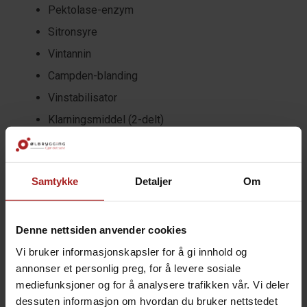
Pektolase-enzym
Sitronsyre
Vintannin
Campden-blanding
Vinstabilisator
Klarningsmiddel (2-delt)
Instruksjoner og oppskrifter
TEKNISK INFO
Samtykke
Detaljer
Om
Bruksområde
Vin
Denne nettsiden anvender cookies
Vin-type
Fruktvin
Vi bruker informasjonskapsler for å gi innhold og
annonser et personlig preg, for å levere sosiale
Volum
5 liter
mediefunksjoner og for å analysere trafikken vår. Vi deler
dessuten informasjon om hvordan du bruker nettstedet