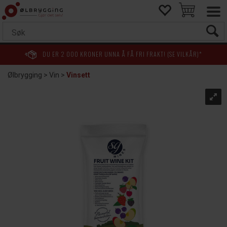
DU ER
2 000
KRONER UNNA Å FÅ FRI FRAKT! (SE VILKÅR)*
Ølbrygging
>
Vin
>
Vinsett