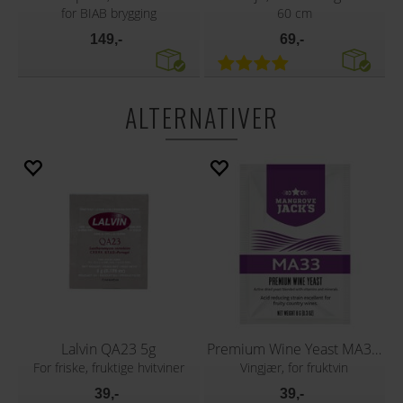
for BIAB brygging
60 cm
149,-
69,-
ALTERNATIVER
Lalvin QA23 5g
Premium Wine Yeast MA33 8g
For friske, fruktige hvitviner
Vingjær, for fruktvin
39,-
39,-