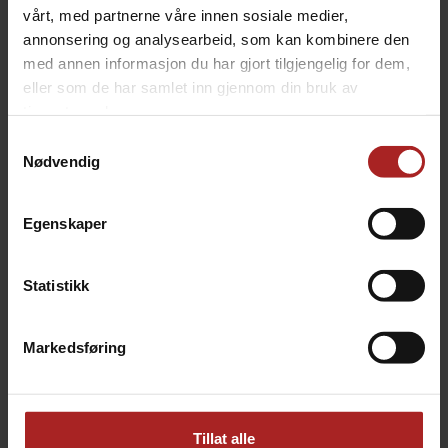
TILBEHØR
vårt, med partnerne våre innen sosiale medier,
annonsering og analysearbeid, som kan kombinere den
med annen informasjon du har gjort tilgjengelig for dem,
eller som de har samlet inn gjennom din bruk av
tjenestene deres.
Samtykkevalg
Nødvendig
Egenskaper
4L Demijohn - Glass Bottle
Dextrose (Glukose) 5 kg
Glassbeholder 4 liter
druesukker
Statistikk
159,-
279,-
Markedsføring
Tillat alle