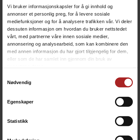
Vi bruker informasjonskapsler for å gi innhold og
annonser et personlig preg, for å levere sosiale
mediefunksjoner og for å analysere trafikken vår. Vi deler
dessuten informasjon om hvordan du bruker nettstedet
vårt, med partnerne våre innen sosiale medier,
annonsering og analysearbeid, som kan kombinere den
med annen informasjon du har gjort tilgjengelig for dem,
eller som de har samlet inn gjennom din bruk av
tjenestene deres.
Samtykkevalg
Nødvendig
TEKNISK INFO
Egenskaper
Bruksområde
Vin
Vinserie
Island Mist
Statistikk
Vin-type
Fruktvin
Volum
23 liter