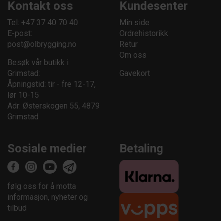
Kontakt oss
Kundesenter
Tel: +47 37 40 70 40
Min side
E-post:
Ordrehistorikk
post@olbrygging.no
Retur
Om oss
Besøk vår butikk i
Grimstad:
Gavekort
Åpningstid: tir - fre 12-17,
lør 10-15
Adr: Østerskogen 55, 4879
Grimstad
Sosiale medier
Betaling
følg oss for å motta
informasjon, nyheter og
tilbud