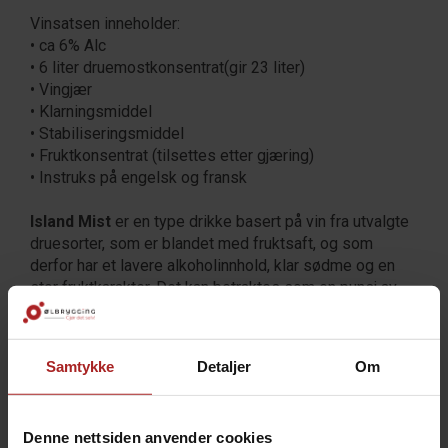
Vinsatsen inneholder:
• ca 6% Alc
• 6 liter druemostkonsentrat(gir 23 liter)
• Vingjær
• Klarningsmiddel
• Stabiliseringsmiddel
• Fruktkonsentrat (tilsettes etter gjæring)
• Instruks på engelsk og fransk
Island Mist
er en type drikke basert på vin fra utvalgte
druesorter, som er blandet med fruktsaft, og som
derfor har et lavere alkoholinnhold, klar sødme og en
stor fruktkarakter. Det kan betraktes som en punsj av
høyere kvalitet. Takket være at fruktjuicen lagres
sammen med vinen, smelter smakene sammen og gir
høyere kompleksitet. Du bør imidlertidig være klar over
Samtykke
Detaljer
Om
at resultatet er en søt drink og ikke en klassisk vin.
Gir opptil 30 flasker etter 4 uker.
Denne nettsiden anvender cookies