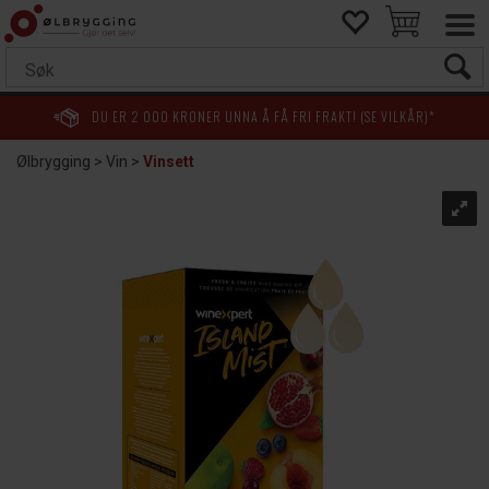
DU ER
2 000
KRONER UNNA Å FÅ FRI FRAKT! (SE VILKÅR)*
Ølbrygging
>
Vin
>
Vinsett