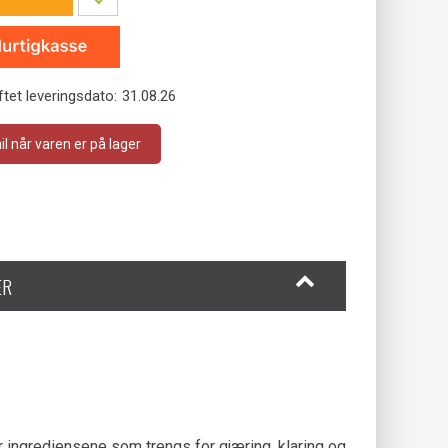
tet leveringsdato:
31.08.26
 når varen er på lager
ER
r ingrediensene som trengs for gjæring, klaring og