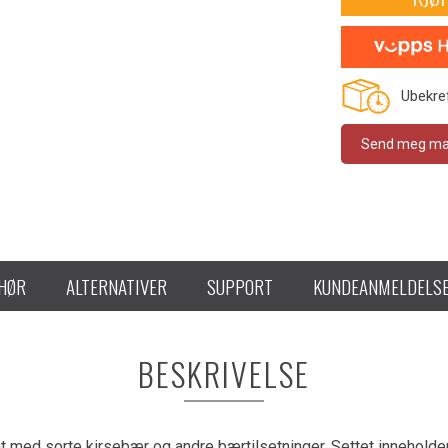
Ubekref
Send meg mail
EHØR
ALTERNATIVER
SUPPORT
KUNDEANMELDELS
BESKRIVELSE
at med sorte kirsebær og andre bærtilsetninger. Settet inneholde