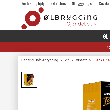
Kontakt og hjelp
Nyhetsbrev
Olbryggning.se
Gaveko
ØL
Her er du nå:
Ølbrygging
>
Vin
>
Vinsett
>
Black Cher