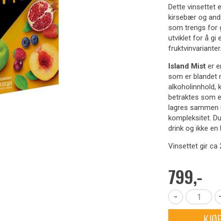
Dette vinsettet 
kirsebær og andr
som trengs for g
utviklet for å gi
fruktvinvarianter
Island Mist
er e
som er blandet 
alkoholinnhold, 
betraktes som en
lagres sammen 
kompleksitet. Du 
drink og ikke en 
Vinsettet gir ca 2
799,-
-
KJØ