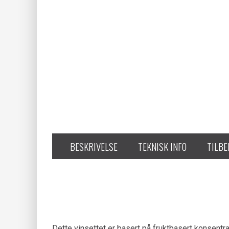
BESKRIVELSE
TEKNISK INFO
TILB
Dette vinsettet er basert på fruktbasert konsentr