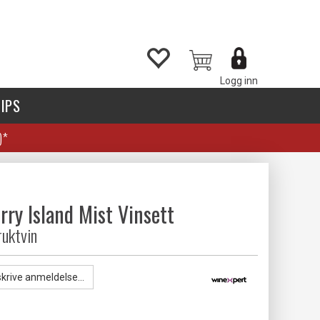
Logg inn
IPS
)*
rry Island Mist Vinsett
ruktvin
skrive anmeldelse...