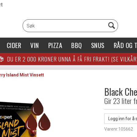
rt
CIDER
VIN
PIZZA
BBQ
SNUS
RÅD OG T
DU ER
2 000
KRONER UNNA Å FÅ FRI FRAKT! (SE VILKÅR
ry Island Mist Vinsett
Black Che
Gir 23 liter f
Logg inn for å 
Varenr:
105662