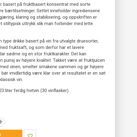
er basert på fruktbasert konsentrat med sorte
e bærtilsetninger. Settet inneholder ingrediensene
jæring, klaring og stabilisering, og oppskriften er
 et stiltypisk uttrykk slik man forbinder med lette
.
n type drikke basert på vin fra utvalgte druesorter,
med fruktsaft, og som derfor har et lavere
klar sødme og en stor fruktkarakter. Det kan
 punsj av høyere kvalitet. Takket være at fruktjuicen
med vinen, smelter smakene sammen og gir høyere
bør imidlertidig være klar over at resultatet er en søt
klassisk vin.
3 liter ferdig hvitvin (30 vinflasker).
+
P