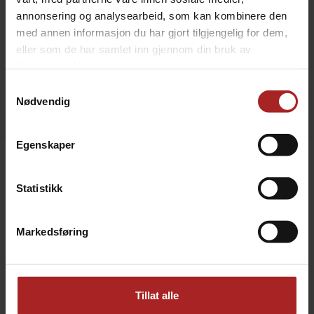
annonsering og analysearbeid, som kan kombinere den
med annen informasjon du har gjort tilgjengelig for dem,
eller som de har samlet inn gjennom din bruk av
tjenestene deres.
Brewers Clarex klarningsmiddel 20ml
Distiller's Enzyme Glucoamylase 12g
Klarningsmiddel mot kuldetåke
Samtykkevalg
Nødvendig
179,-
59,-
Egenskaper
Statistikk
Markedsføring
Tillat alle
Impressence - FermStop 50ml
Kieselsol 100ml