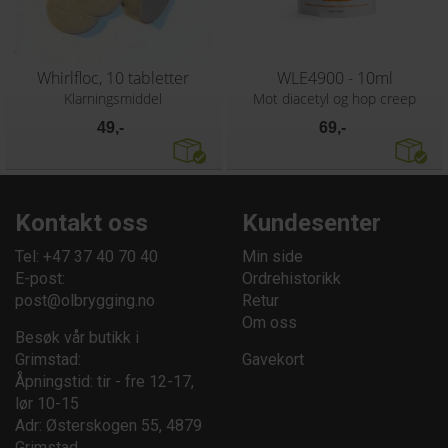
Whirlfloc, 10 tabletter
WLE4900 - 10ml
Klarningsmiddel
Mot diacetyl og hop creep
49,-
69,-
Kontakt oss
Kundesenter
Tel: +47 37 40 70 40
Min side
E-post:
Ordrehistorikk
post@olbrygging.no
Retur
Om oss
Besøk vår butikk i
Grimstad:
Gavekort
Åpningstid: tir - fre 12-17,
lør 10-15
Adr: Østerskogen 55, 4879
Grimstad