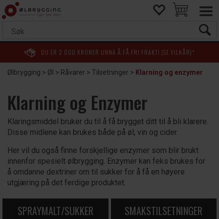
DU ER
2 000
KRONER UNNA Å FÅ FRI FRAKT! (SE VILKÅR)*
Ølbrygging
>
Øl
>
Råvarer
>
Tilsetninger
>
Klarning og enzymer
Klarning og Enzymer
Klaringsmiddel bruker du til å få brygget ditt til å bli klarere.
Disse midlene kan brukes både på øl, vin og cider.
Her vil du også finne forskjellige enzymer som blir brukt
innenfor spesielt ølbrygging. Enzymer kan feks brukes for
å omdanne dextriner om til sukker for å få en høyere
utgjæring på det ferdige produktet.
SPRAYMALT/SUKKER
SMAKSTILSETNINGER