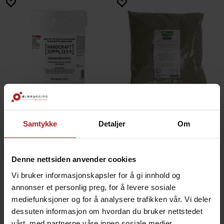
Bentonit 100g - Handcraft Supplies
Bentonit Vinoferm Benton 1 kg
klaringsmiddel
klaringsmiddel
Samtykke
Detaljer
Om
49,-
179,-
Denne nettsiden anvender cookies
Vi bruker informasjonskapsler for å gi innhold og
annonser et personlig preg, for å levere sosiale
mediefunksjoner og for å analysere trafikken vår. Vi deler
dessuten informasjon om hvordan du bruker nettstedet
vårt, med partnerne våre innen sosiale medier,