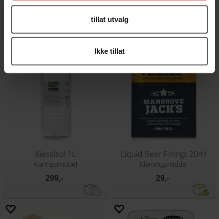
Stabilisator for fermentering
Klaringsmiddel
29,-
99,-
tillat utvalg
Ikke tillat
Kieselsol 1L
Liquid Beer Finings 20ml
Klaringsmiddel
Klarningsmiddel
299,-
29,-