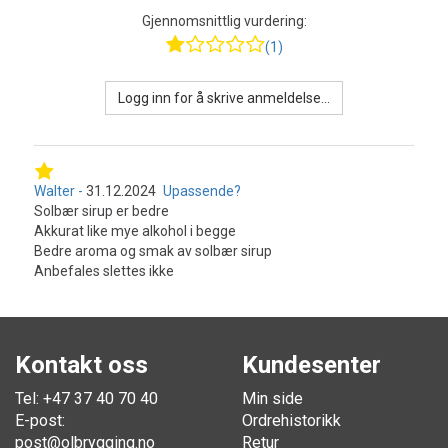
Gjennomsnittlig vurdering:
(1)
Logg inn for å skrive anmeldelse...
Walter
31.12.2024
Upassende?
Solbær sirup er bedre
Akkurat like mye alkohol i begge
Bedre aroma og smak av solbær sirup
Anbefales slettes ikke
Kontakt oss
Kundesenter
Tel: +47 37 40 70 40
Min side
E-post:
Ordrehistorikk
post@olbrygging.no
Retur