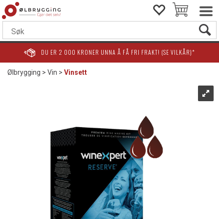
DU ER
2 000
KRONER UNNA Å FÅ FRI FRAKT! (SE VILKÅR)*
Ølbrygging
>
Vin
>
Vinsett