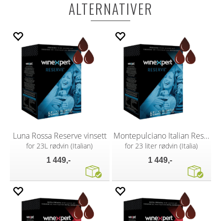
ALTERNATIVER
Luna Rossa Reserve vinsett
Montepulciano Italian Reserve
for 23L rødvin (Italian)
for 23 liter rødvin (Italia)
1 449,-
1 449,-