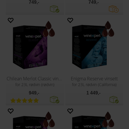
749,-
749,-
Chilean Merlot Classic vinsett
Enigma Reserve vinsett
for 23L rødvin (rødvin)
for 23L rødvin (California)
949,-
1 449,-