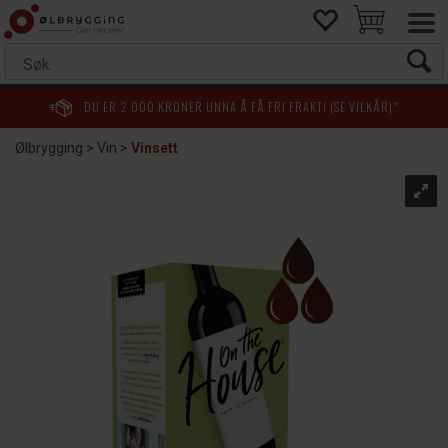
DU ER
2 000
KRONER UNNA Å FÅ FRI FRAKT! (SE VILKÅR)*
Ølbrygging
>
Vin
>
Vinsett