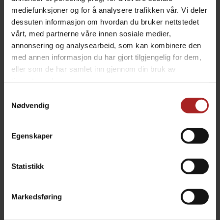
TILBEHØR
mediefunksjoner og for å analysere trafikken vår. Vi deler
dessuten informasjon om hvordan du bruker nettstedet
vårt, med partnerne våre innen sosiale medier,
annonsering og analysearbeid, som kan kombinere den
med annen informasjon du har gjort tilgjengelig for dem,
eller som de har samlet inn gjennom din bruk av
tjenestene deres.
Samtykkevalg
Nødvendig
Egenskaper
12 stk vinflasker 750ml pakke
23L Glass Carboy / Fermenter
Inkludert kork, label og hette
Glassbeholder på 23 liter
299,-
699,-
Statistikk
Markedsføring