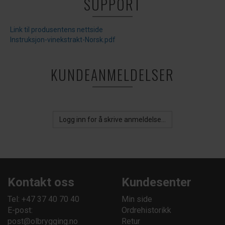
SUPPORT
Link til produsentens nettside
Instruksjon-vinekstrakt-Norsk.pdf
KUNDEANMELDELSER
Logg inn for å skrive anmeldelse...
Kontakt oss
Kundesenter
Tel: +47 37 40 70 40
Min side
E-post:
Ordrehistorikk
post@olbrygging.no
Retur