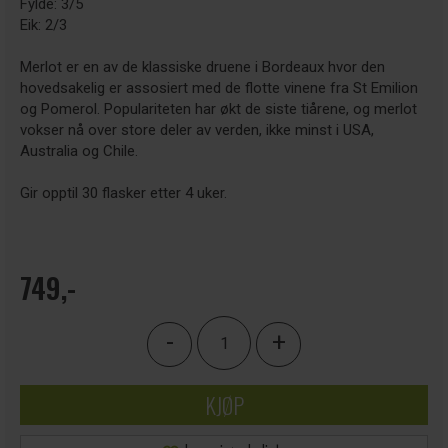
Fylde: 3/5
Eik: 2/3
Merlot er en av de klassiske druene i Bordeaux hvor den
hovedsakelig er assosiert med de flotte vinene fra St Emilion
og Pomerol. Populariteten har økt de siste tiårene, og merlot
vokser nå over store deler av verden, ikke minst i USA,
Australia og Chile.
Gir opptil 30 flasker etter 4 uker.
749,-
-
+
KJØP