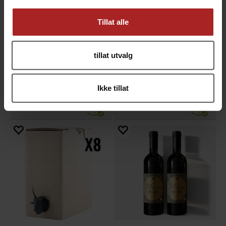
Tillat alle
tillat utvalg
5 liter pose for Bag In Box
5-pack, bag in box 5 liter
tilpasset Bag in Box 5 liter eske
Inkludert poser
Ikke tillat
39,-
299,-