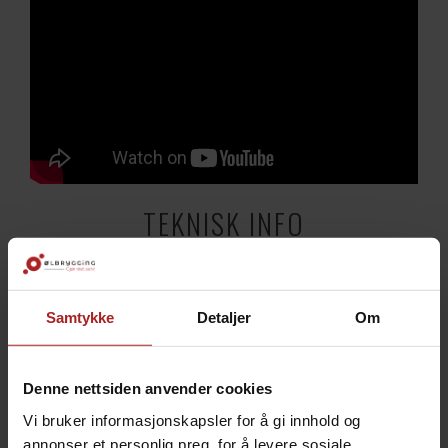
TEKNISK INFO
Bruksområde
Vin
Samtykke
Detaljer
Om
Vinserie
On the House
Vin-type
Rødvin
Råstoff
Merlot
Denne nettsiden anvender cookies
Volum
23 liter
Vi bruker informasjonskapsler for å gi innhold og
annonser et personlig preg, for å levere sosiale