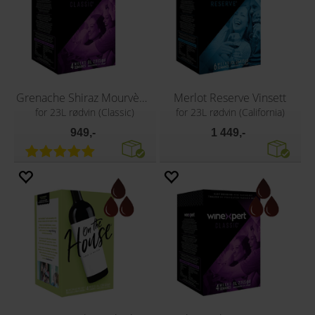
Grenache Shiraz Mourvèdre Classic vin
Merlot Reserve Vinsett
for 23L rødvin (Classic)
for 23L rødvin (California)
949,-
1 449,-