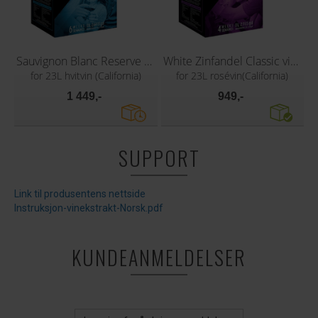
Sauvignon Blanc Reserve vinsett
White Zinfandel Classic vinsett
for 23L hvitvin (California)
for 23L rosévin(California)
1 449,-
949,-
SUPPORT
Link til produsentens nettside
Instruksjon-vinekstrakt-Norsk.pdf
KUNDEANMELDELSER