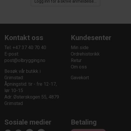
Logg inn for å skrive anmeldelse...
Kontakt oss
Kundesenter
Tel: +47 37 40 70 40
Min side
E-post:
Ordrehistorikk
post@olbrygging.no
Retur
Om oss
Besøk vår butikk i
Grimstad:
Gavekort
Åpningstid: tir - fre 12-17,
lør 10-15
Adr: Østerskogen 55, 4879
Grimstad
Sosiale medier
Betaling