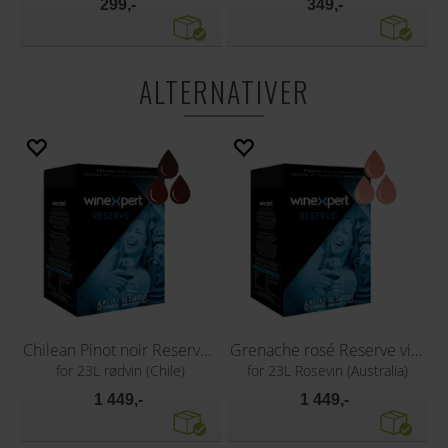
299,-
349,-
ALTERNATIVER
Chilean Pinot noir Reserve vinsett
Grenache rosé Reserve vinsett
for 23L rødvin (Chile)
for 23L Rosevin (Australia)
1 449,-
1 449,-