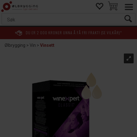
DU ER
2 000
KRONER UNNA Å FÅ FRI FRAKT! (SE VILKÅR)*
Ølbrygging
>
Vin
>
Vinsett