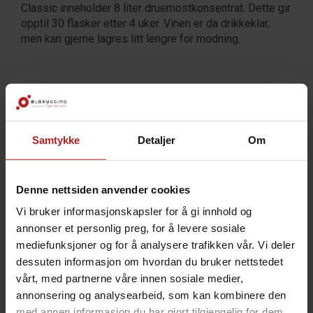
Classic inneholder 8 liter druemostkonsentrat. Dette gir
opptil 30 flasker etter 4 uker. Vinen er da drikkeklar,
men kan gjerne lagres litt lengre for modning.
Les mer om vinsettene og fremgangsmåten her
Samtykke
Detaljer
Om
Denne nettsiden anvender cookies
Vi bruker informasjonskapsler for å gi innhold og
annonser et personlig preg, for å levere sosiale
mediefunksjoner og for å analysere trafikken vår. Vi deler
dessuten informasjon om hvordan du bruker nettstedet
vårt, med partnerne våre innen sosiale medier,
annonsering og analysearbeid, som kan kombinere den
med annen informasjon du har gjort tilgjengelig for dem,