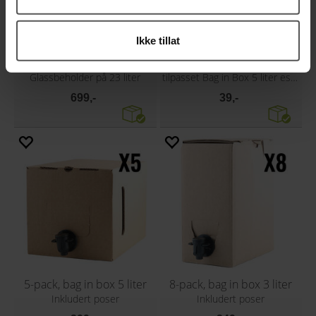
Ikke tillat
23L Glass Carboy / Fermenter
5 liter pose for Bag In Box
Glassbeholder på 23 liter
tilpasset Bag in Box 5 liter eske
699,-
39,-
5-pack, bag in box 5 liter
8-pack, bag in box 3 liter
Inkludert poser
Inkludert poser